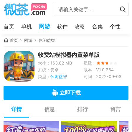
网游
首页
单机
软件
攻略
合集
个性
首页
网游
休闲益智
收费站模拟器内置菜单版
大小：163.82 MB
星级：
系统：安卓
版本：V1.0.364
类型：
休闲益智
时间：2022-09-03
立即下载
详情
信息
排行
留言