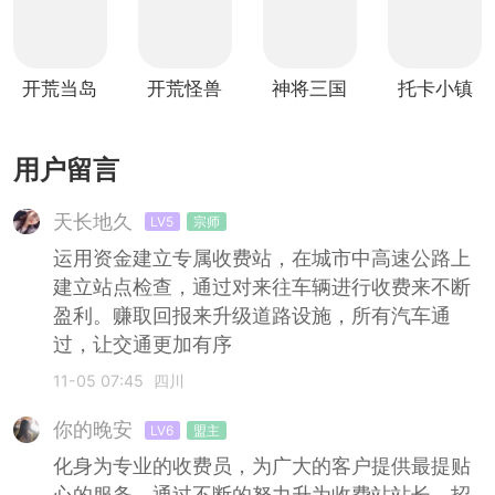
开荒当岛
开荒怪兽
神将三国
托卡小镇
主
岛测试版
(基建开
更新可建
荒)
房三丽鸥
用户留言
天长地久
LV5
宗师
运用资金建立专属收费站，在城市中高速公路上
建立站点检查，通过对来往车辆进行收费来不断
盈利。赚取回报来升级道路设施，所有汽车通
过，让交通更加有序
11-05 07:45
四川
你的晚安
LV6
盟主
化身为专业的收费员，为广大的客户提供最提贴
心的服务，通过不断的努力升为收费站站长，招