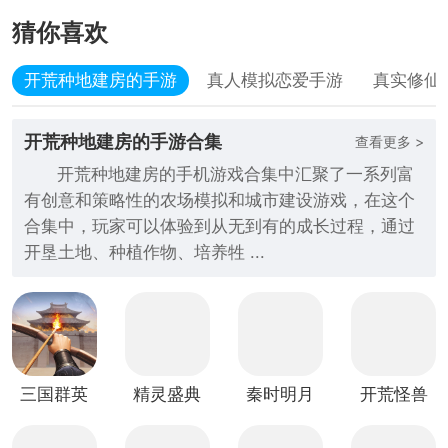
猜你喜欢
开荒种地建房的手游
真人模拟恋爱手游
真实修仙
开荒种地建房的手游合集
查看更多 >
开荒种地建房的手机游戏合集中汇聚了一系列富
有创意和策略性的农场模拟和城市建设游戏，在这个
合集中，玩家可以体验到从无到有的成长过程，通过
开垦土地、种植作物、培养牲 ...
三国群英
精灵盛典
秦时明月
开荒怪兽
传：鸿鹄
黎明（传
沧海九游
岛
霸业
说）
版