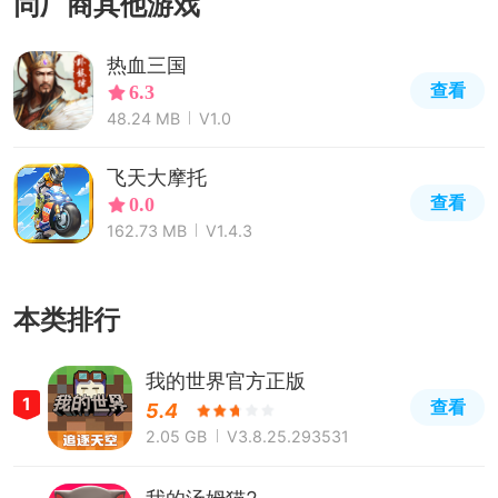
同厂商其他游戏
热血三国
查看
6.3
48.24 MB
V1.0
飞天大摩托
查看
0.0
162.73 MB
V1.4.3
本类排行
我的世界官方正版
1
查看
5.4
2.05 GB
V3.8.25.293531