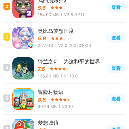
我的汤姆猫2
2
查看
5.6
154.00 MB
V3.8.0.711
奥比岛梦想国度
3
查看
5.9
2.77 GB
V3.0.26070102S
铃兰之剑：为这和平的世界
4
查看
7.6
106.80 MB
V1.10.0
冒险村物语
5
查看
8.8
49.24 MB
V3.10
梦想城镇
6