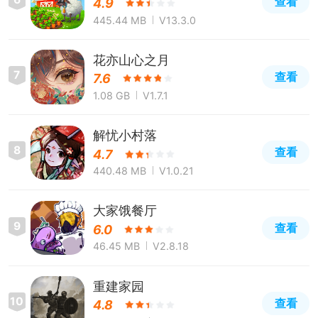
查看
4.9
445.44 MB
V13.3.0
花亦山心之月
7
查看
7.6
1.08 GB
V1.7.1
解忧小村落
8
查看
4.7
440.48 MB
V1.0.21
大家饿餐厅
9
查看
6.0
46.45 MB
V2.8.18
重建家园
10
查看
4.8