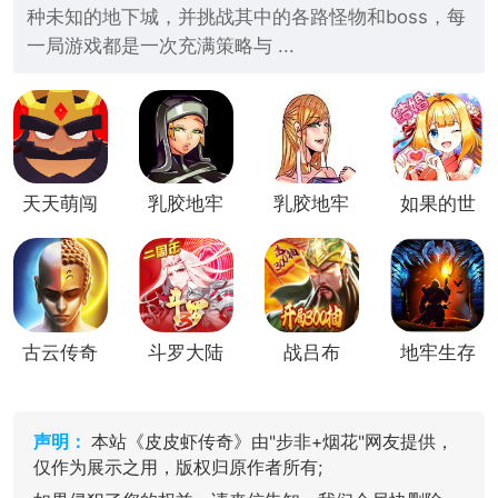
种未知的地下城，并挑战其中的各路怪物和boss，每
一局游戏都是一次充满策略与 ...
天天萌闯
乳胶地牢
乳胶地牢
如果的世
关（0.1
v1.4.9
冷狐版
界(漫风
折）
回合制)
古云传奇
斗罗大陆
战吕布
地牢生存
(回合制
3(经典回
(三国回
策略卡
合制)
合制卡
牌)
牌)
声明：
本站《皮皮虾传奇》由"步非+烟花"网友提供，
仅作为展示之用，版权归原作者所有;