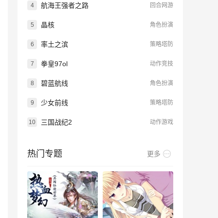
航海王强者之路
4
回合网游
晶核
5
角色扮演
率土之滨
6
策略塔防
拳皇97ol
7
动作竞技
碧蓝航线
8
角色扮演
少女前线
9
策略塔防
三国战纪2
10
动作游戏
热门专题
更多