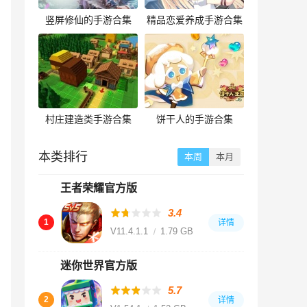
竖屏修仙的手游合集
精品恋爱养成手游合集
村庄建造类手游合集
饼干人的手游合集
本类排行
本周
本月
王者荣耀官方版
3.4
1
详情
V11.4.1.1
1.79 GB
迷你世界官方版
5.7
2
详情