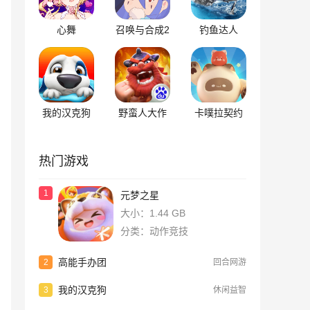
心舞
召唤与合成2
钓鱼达人
我的汉克狗
野蛮人大作
卡噗拉契约
战
热门游戏
1
元梦之星
大小：1.44 GB
分类：动作竞技
高能手办团
2
回合网游
我的汉克狗
3
休闲益智