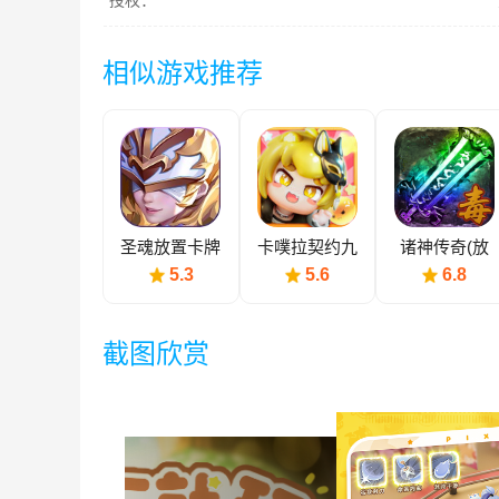
授权：
相似游戏推荐
圣魂放置卡牌
卡噗拉契约九
诸神传奇(放
游版
置卡牌)
5.3
5.6
6.8
截图欣赏