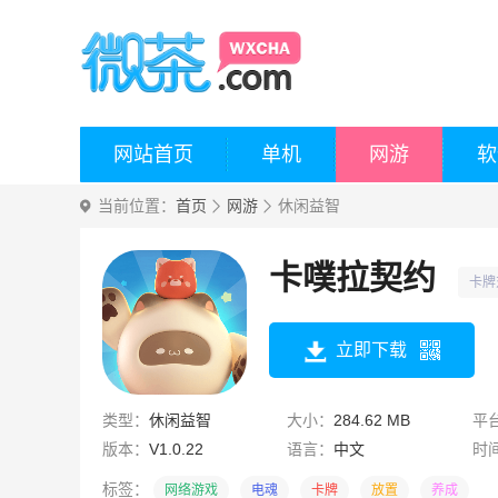
网站首页
单机
网游
软
当前位置：
首页
网游
休闲益智
卡噗拉契约
卡牌
立即下载
类型：
休闲益智
大小：
284.62 MB
平
版本：
V1.0.22
语言：
中文
时
标签：
网络游戏
电魂
卡牌
放置
养成