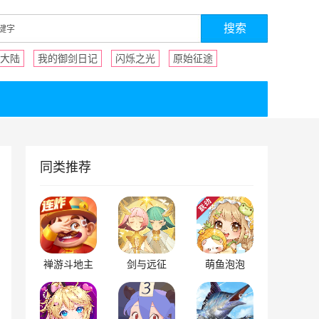
大陆
我的御剑日记
闪烁之光
原始征途
同类推荐
禅游斗地主
剑与远征
萌鱼泡泡