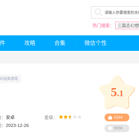
热门搜索：
三国志幻想
件
攻略
合集
微信个性
对战类游戏
5
.1
台：
安卓
星级：
4344
间：
2023-12-26
5656