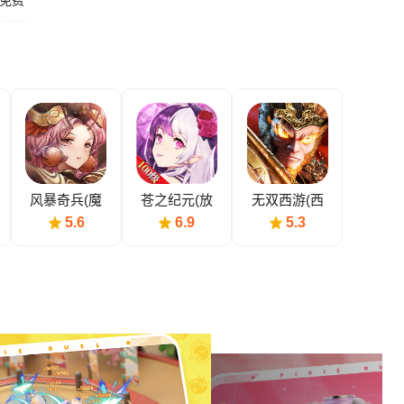
免费
风暴奇兵(魔
苍之纪元(放
无双西游(西
幻放置卡牌)
置卡牌)
游放置卡牌)
5.6
6.9
5.3