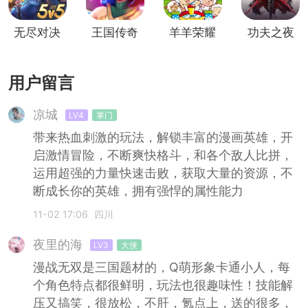
无尽对决
王国传奇
羊羊荣耀
功夫之夜
(5V5)
5v5版
5v5版
(5v5即时
战斗)
用户留言
凉城
LV4
掌门
带来热血刺激的玩法，解锁丰富的漫画英雄，开
启激情冒险，不断爽快格斗，和各个敌人比拼，
运用超强的力量快速击败，获取大量的资源，不
断成长你的英雄，拥有强悍的属性能力
11-02 17:06
四川
夜里的海
LV3
大侠
漫战无双是三国题材的，Q萌形象卡通小人，每
个角色特点都很鲜明，玩法也很趣味性！技能解
压又搞笑，很放松，不肝，氪点上，送的很多，