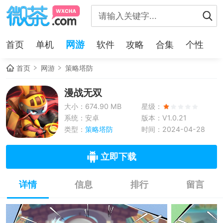
网游
首页
单机
软件
攻略
合集
个性
首页
网游
策略塔防
漫战无双
大小：674.90 MB
星级：
系统：安卓
版本：V1.0.21
类型：
策略塔防
时间：2024-04-28
立即下载
详情
信息
排行
留言