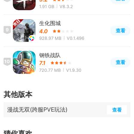
1.91 GB
V8.3.2
生化围城
9
查看
4.0
928.97 MB
V0.1.496
钢铁战队
10
查看
7.1
720.77 MB
V1.9.30
其他版本
漫战无双(跨服PVE玩法)
查看
猜你喜欢