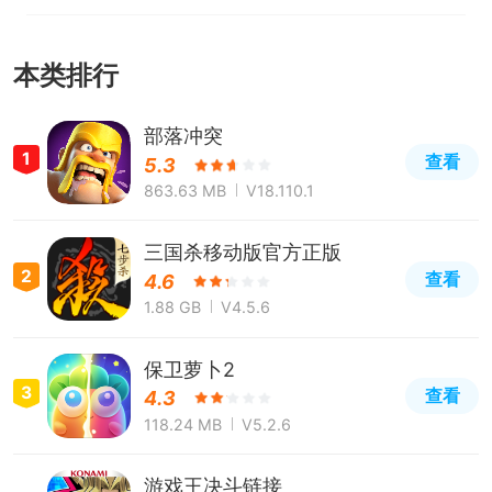
本类排行
部落冲突
1
查看
5.3
863.63 MB
V18.110.1
三国杀移动版官方正版
2
查看
4.6
1.88 GB
V4.5.6
保卫萝卜2
3
查看
4.3
118.24 MB
V5.2.6
游戏王决斗链接