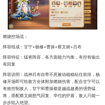
燃烧控场流：
阵容组成：甘宁+杨修+曹操+蔡文姬+吕布
阵容特征：猛将阵容，各方面能力均衡，有控有输出
有回复
阵容说明：战神吕布自带不死被动稳稳站住前排，杨
修开场即可给敌方全体附加燃烧伤害，配合甘宁可以
有效控制敌人，甘宁和曹操都是越战越勇的强势猛
将，搭配蔡文姬怒气回复、华佗的护盾，敌人只能一
步步陷入绝望。