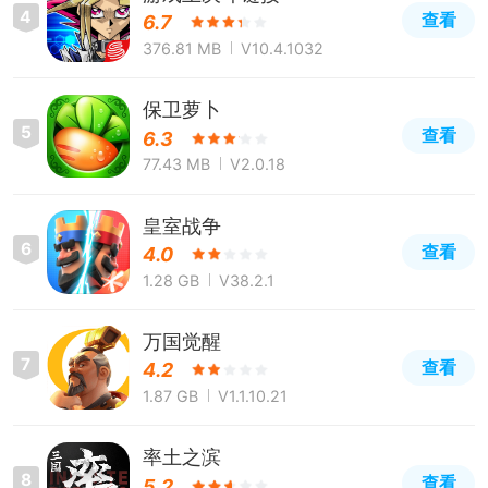
4
查看
6.7
376.81 MB
V10.4.1032
保卫萝卜
5
查看
6.3
77.43 MB
V2.0.18
皇室战争
6
查看
4.0
1.28 GB
V38.2.1
万国觉醒
7
查看
4.2
1.87 GB
V1.1.10.21
率土之滨
8
查看
5.2