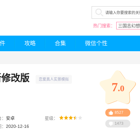
热门搜索：
三国志幻想
件
攻略
合集
微信个性
新修改版
恋爱真人实景模拟
7
.0
8527
台：
安卓
星级：
1473
间：
2020-12-16