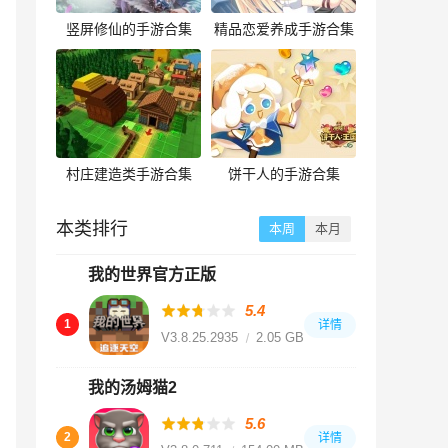
竖屏修仙的手游合集
精品恋爱养成手游合集
村庄建造类手游合集
饼干人的手游合集
本类排行
本周
本月
我的世界官方正版
5.4
1
详情
V3.8.25.293531
2.05 GB
我的汤姆猫2
5.6
2
详情