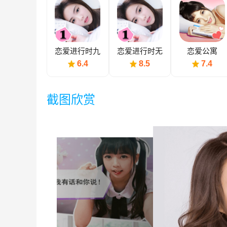
恋爱进行时九
恋爱进行时无
恋爱公寓
游版
限金币版
6.4
8.5
7.4
截图欣赏