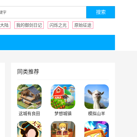
大陆
我的御剑日记
闪烁之光
原始征途
同类推荐
这城有良田
梦想城镇
模拟山羊