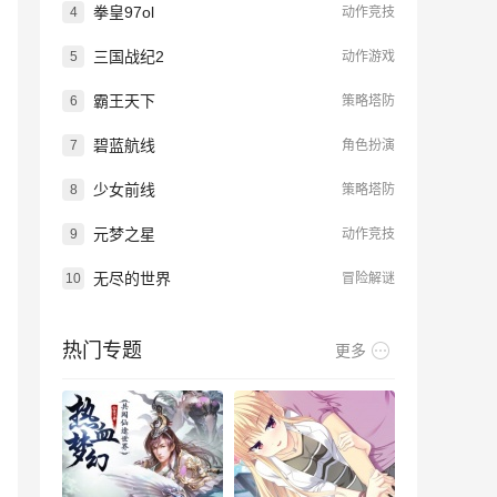
拳皇97ol
4
动作竞技
三国战纪2
5
动作游戏
霸王天下
6
策略塔防
碧蓝航线
7
角色扮演
少女前线
8
策略塔防
元梦之星
9
动作竞技
无尽的世界
10
冒险解谜
热门专题
更多