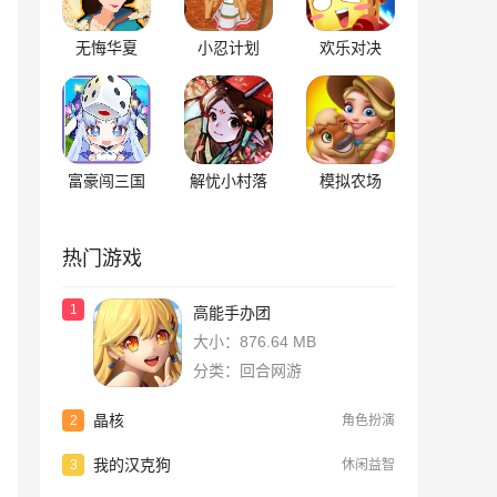
无悔华夏
小忍计划
欢乐对决
富豪闯三国
解忧小村落
模拟农场
热门游戏
1
高能手办团
大小：876.64 MB
分类：回合网游
晶核
2
角色扮演
我的汉克狗
3
休闲益智