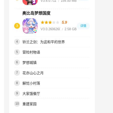
V3.8.0.711
154.00 MB
奥比岛梦想国度
5.9
3
详情
V3.0.26062601S
2.58 GB
铃兰之剑：为这和平的世界
4
冒险村物语
5
梦想城镇
6
花亦山心之月
7
解忧小村落
8
大家饿餐厅
9
重建家园
10