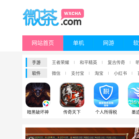
网站首页
单机
网游
软
手游
王者荣耀
和平精英
复古传奇
使命召唤手游
软件
微信
支付宝
淘宝
小红书
暗黑破坏神
传奇天下
个人所得税
墨
不朽