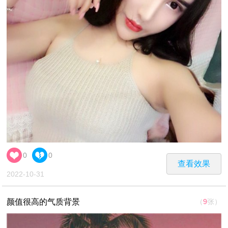
0
0
查看效果
2022-10-31
颜值很高的气质背景
（
9
张）