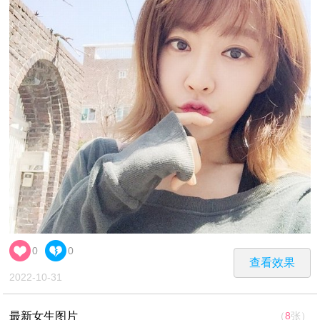
0
0
查看效果
2022-10-31
最新女生图片
（
8
张）