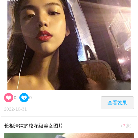
0
0
查看效果
2022-10-31
长相清纯的校花级美女图片
（
7
张）