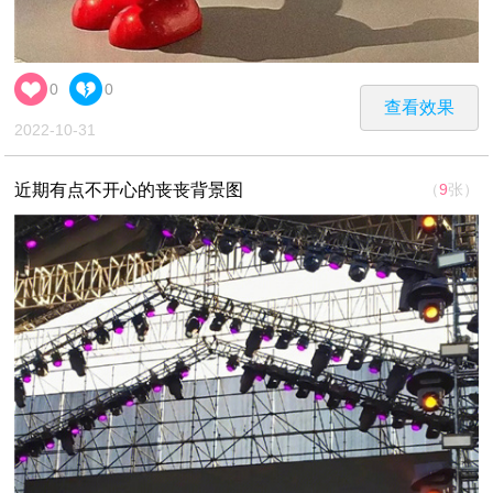
0
0
查看效果
2022-10-31
近期有点不开心的丧丧背景图
（
9
张）