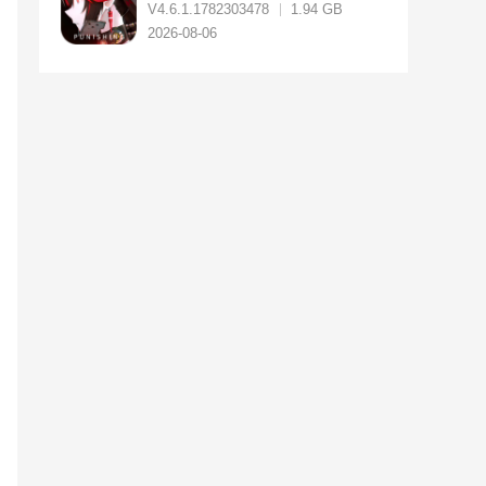
V4.6.1.1782303478
1.94 GB
2026-08-06