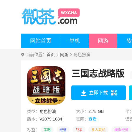
网站首页
单机
网游
软
当前位置：
首页
网游
角色扮演
三国志战略版
立即下载
类型：
角色扮演
大小：
2.75 GB
平
版本：
V2079.1684
官网：
查看
语
标签：
策略
经营
战争
多人联机
模拟经营