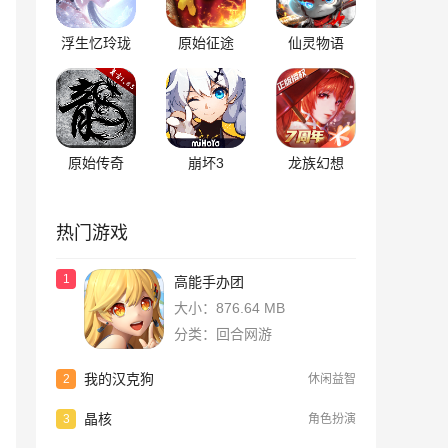
浮生忆玲珑
原始征途
仙灵物语
原始传奇
崩坏3
龙族幻想
热门游戏
1
高能手办团
大小：876.64 MB
分类：回合网游
我的汉克狗
2
休闲益智
晶核
3
角色扮演