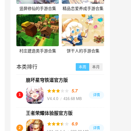
竖屏修仙的手游合集
精品恋爱养成手游合集
村庄建造类手游合集
饼干人的手游合集
本类排行
本周
本月
崩坏星穹铁道官方版
5.7
1
详情
V4.4.0
416.68 MB
王者荣耀体验服官方版
6.9
2
详情