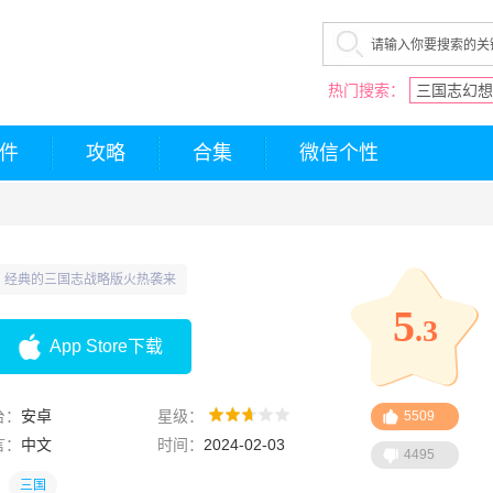
热门搜索：
三国志幻想
件
攻略
合集
微信个性
经典的三国志战略版火热袭来
5
.3
App Store下载
台：
安卓
星级：
5509
言：
中文
时间：
2024-02-03
4495
三国