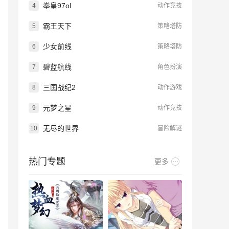
拳皇97ol
4
动作竞技
霸王天下
5
策略塔防
少女前线
6
策略塔防
碧蓝航线
7
角色扮演
三国战纪2
8
动作游戏
元梦之星
9
动作竞技
无尽的世界
10
冒险解谜
热门专题
更多