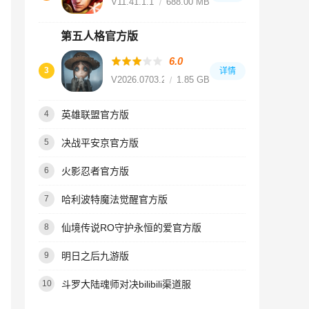
V11.41.1.18
688.00 MB
第五人格官方版
6.0
3
详情
V2026.0703.2056
1.85 GB
英雄联盟官方版
4
决战平安京官方版
5
火影忍者官方版
6
哈利波特魔法觉醒官方版
7
仙境传说RO守护永恒的爱官方版
8
明日之后九游版
9
斗罗大陆魂师对决bilibili渠道服
10