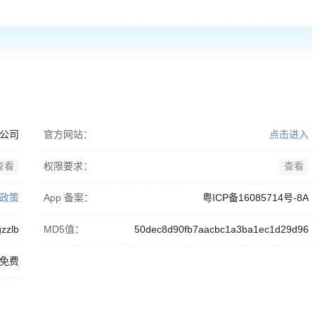
公司
官方网站：
点击进入
查看
权限要求：
查看
政策
App 备案：
粤ICP备16085714号-8A
zzlb
MD5值：
50dec8d90fb7aacbc1a3ba1ec1d29d96
免费