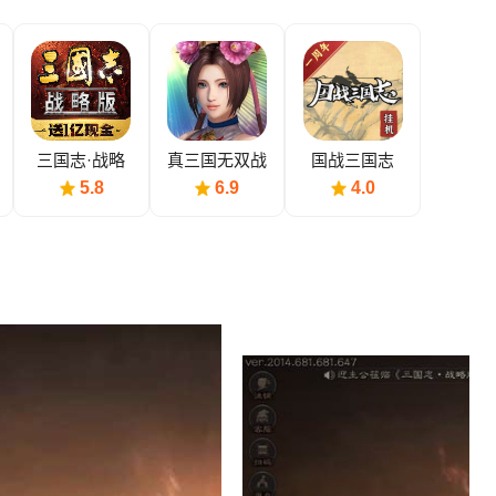
三国志·战略
真三国无双战
国战三国志
版九游版
略版
5.8
6.9
4.0