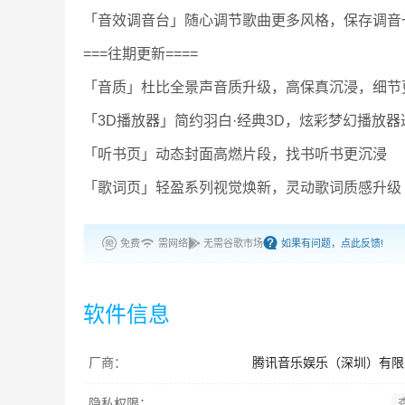
「音效调音台」随心调节歌曲更多风格，保存调音
===往期更新====
「音质」杜比全景声音质升级，高保真沉浸，细节
「3D播放器」简约羽白·经典3D，炫彩梦幻播放器
「听书页」动态封面高燃片段，找书听书更沉浸
「歌词页」轻盈系列视觉焕新，灵动歌词质感升级
免费
需网络
无需谷歌市场
如果有问题，点此反馈!
软件信息
厂商：
腾讯音乐娱乐（深圳）有限
隐私权限：