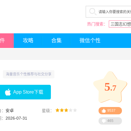
热门搜索：
三国志幻想
件
攻略
合集
微信个性
海量音乐个性推荐与社交分享
5
.7
App Store下载
台：
安卓
星级：
9537
间：
2026-07-31
465