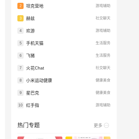
坦克营地
2
游戏辅助
赫兹
3
社交聊天
欢游
4
游戏辅助
手机天猫
5
生活服务
飞猪
6
生活服务
火花Chat
7
社交聊天
小米运动健康
8
健康美食
星巴克
9
健康美食
红手指
10
游戏辅助
热门专题
更多