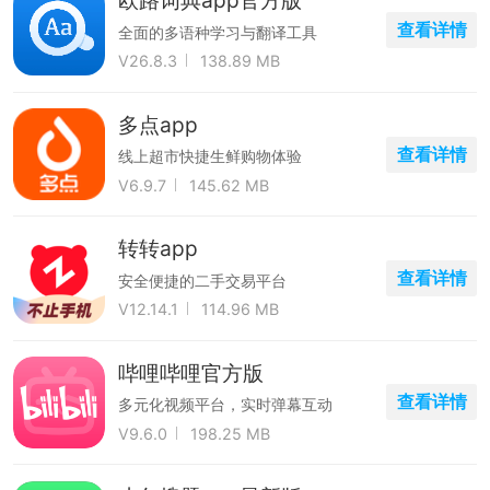
欧路词典app官方版
查看详情
全面的多语种学习与翻译工具
V26.8.3
138.89 MB
多点app
查看详情
线上超市快捷生鲜购物体验
V6.9.7
145.62 MB
转转app
查看详情
安全便捷的二手交易平台
V12.14.1
114.96 MB
哔哩哔哩官方版
查看详情
多元化视频平台，实时弹幕互动
V9.6.0
198.25 MB