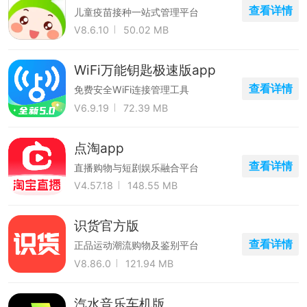
查看详情
儿童疫苗接种一站式管理平台
V8.6.10
50.02 MB
WiFi万能钥匙极速版app
查看详情
免费安全WiFi连接管理工具
V6.9.19
72.39 MB
点淘app
查看详情
直播购物与短剧娱乐融合平台
V4.57.18
148.55 MB
识货官方版
查看详情
正品运动潮流购物及鉴别平台
V8.86.0
121.94 MB
汽水音乐车机版