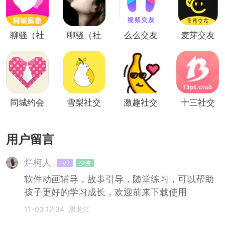
聊骚（社
聊骚（社
么么交友
麦芽交友
交交友）
交聊天）
（免费交
社交版
友）
同城约会
雪梨社交
激趣社交
十三社交
交友社交
（聊天交
约聊交友
友）
用户留言
烂柯人
LV2
少侠
软件动画辅导，故事引导，随堂练习，可以帮助
孩子更好的学习成长，欢迎前来下载使用
11-03 17:34
黑龙江