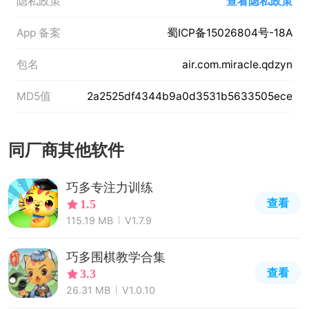
隐私政策
查看隐私政策
App 备案
蜀ICP备15026804号-18A
包名
air.com.miracle.qdzyn
MD5值
2a2525df4344b9a0d3531b5633505ece
同厂商其他软件
巧多专注力训练
查看
1.5
115.19 MB
V1.7.9
巧多围棋教学合集
查看
3.3
26.31 MB
V1.0.10