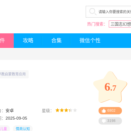
热门搜索：
三国志幻想
件
攻略
合集
微信个性
早教启蒙教育应用
6
.7
台：
安卓
星级：
6802
间：
2025-09-05
3198
儿童
情商认知