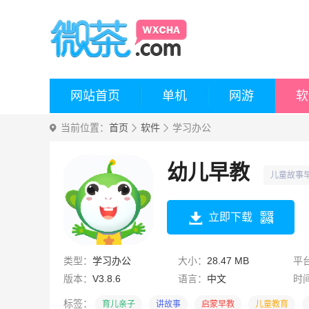
网站首页
单机
网游
软
当前位置：
首页
软件
学习办公
幼儿早教
儿童故事
立即下载
类型：
学习办公
大小：
28.47 MB
平
版本：
V3.8.6
语言：
中文
时
标签：
育儿亲子
讲故事
启蒙早教
儿童教育