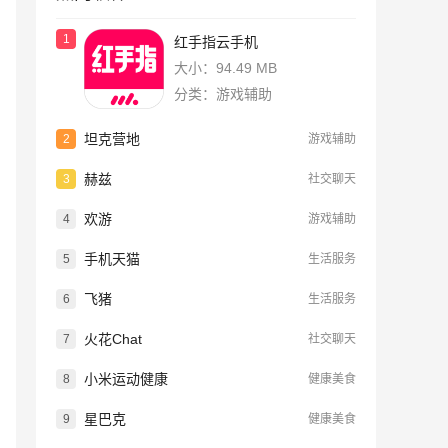
1
红手指云手机
大小：94.49 MB
分类：游戏辅助
坦克营地
2
游戏辅助
赫兹
3
社交聊天
欢游
4
游戏辅助
手机天猫
5
生活服务
飞猪
6
生活服务
火花Chat
7
社交聊天
小米运动健康
8
健康美食
星巴克
9
健康美食