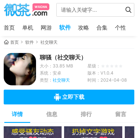
软件
首页
单机
网游
攻略
合集
个性
首页
软件
社交聊天
聊骚（社交聊天）
大小：33.85 MB
星级：
系统：安卓
版本：V1.0.4
类型：
社交聊天
时间：2024-04-08
立即下载
详情
信息
排行
留言