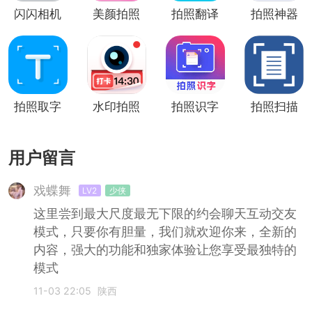
闪闪相机
美颜拍照
拍照翻译
拍照神器
(美颜拍
相机app
照)
拍照取字
水印拍照
拍照识字
拍照扫描
用户留言
戏蝶舞
LV2
少侠
这里尝到最大尺度最无下限的约会聊天互动交友
模式，只要你有胆量，我们就欢迎你来，全新的
内容，强大的功能和独家体验让您享受最独特的
模式
11-03 22:05
陕西