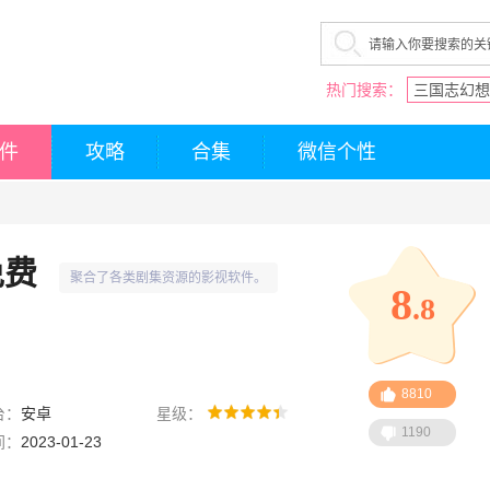
热门搜索：
三国志幻想
件
攻略
合集
微信个性
免费
聚合了各类剧集资源的影视软件。
8
.8
8810
台：
安卓
星级：
1190
间：
2023-01-23