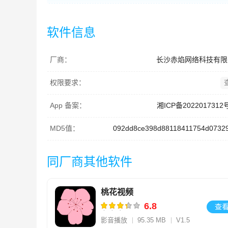
软件信息
厂商：
长沙赤焰网络科技有限
权限要求：
App 备案：
湘ICP备2022017312
MD5值：
092dd8ce398d88118411754d0732
同厂商其他软件
桃花视频
6.8
查
影音播放
95.35 MB
V1.5