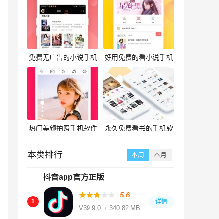
免费无广告的小说手机
好用免费的看小说手机
软件合集
软件合集
热门美颜拍照手机软件
永久免费看书的手机软
合集
件合集
本类排行
本周
本月
抖音app官方正版
5.6
1
详情
V39.9.0
340.82 MB