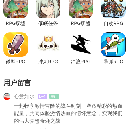
RPG废墟
催眠任务
RPG废墟
自动RPG
(RPG
rpg
(RPG
Ruinverse)
Ruinverse)
汉化版
微型RPG
冲刺RPG
冲浪RPG
导弹RPG
用户留言
心意如水
LV4
掌门
一起畅享激情冒险的战斗时刻，释放精彩的热血
能量，共同体验激情热血的情怀意念，实现我们
的伟大梦想奇迹之战