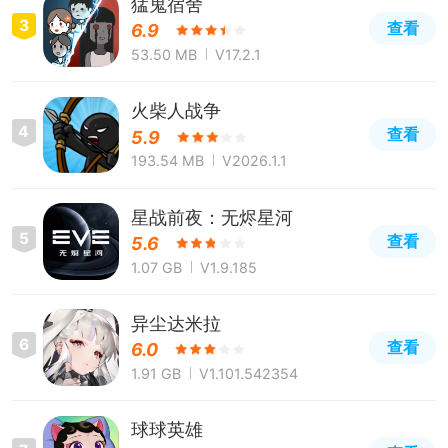
猛鬼宿舍
3
查看
6.9
53.50 MB
V17.2.1
火柴人战争
4
查看
5.9
193.54 MB
V2026.1.1
星战前夜：无烬星河
5
查看
5.6
1.07 GB
V1.9.185
异尘达米拉
6
查看
6.0
1.91 GB
V1.101.542354
球球英雄