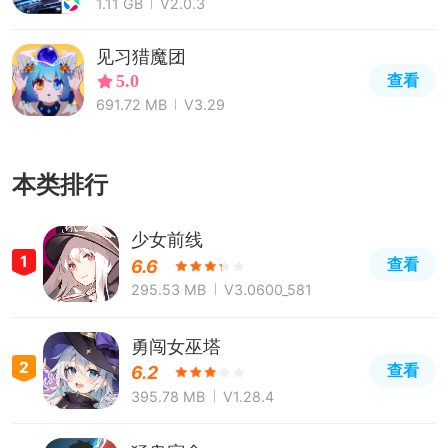
1.11 GB
V2.0.3
见习猎魔团
查看
5.0
691.72 MB
V3.29
本类排行
少女前线
1
查看
6.6
295.53 MB
V3.0600_581
勇闯女巫塔
2
查看
6.2
395.78 MB
V1.28.4