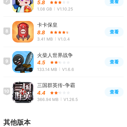
7
查看
5.8
1.08 GB
V1.10.25
卡卡保皇
8
查看
8.8
3.41 MB
V1.0.4
火柴人世界战争
9
查看
4.5
133.14 MB
V1.6.6
三国群英传-争霸
10
查看
4.4
366.94 MB
V1.26.5
其他版本