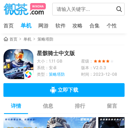
单机
首页
网游
软件
攻略
合集
个性
首页
单机
策略塔防
星骸骑士中文版
大小：1.11 GB
星级：
系统：安卓
版本：V2.0.3
类型：
策略塔防
时间：2023-12-08
立即下载
详情
信息
排行
留言