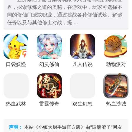
界，探索修炼之道的奥秘，在游戏中，玩家可选择不
同的修仙门派或职业，通过挑战各种修仙试炼、解谜
任务以及与其他修士对战，提 ...
口袋妖怪
幻灵修仙
凡人传说
动物派对
叶绿竖屏
传
(放置修
竖屏版
版
仙)
热血武林
雷霆传奇
双生幻想
热血沙城
竖屏版
竖屏版
竖屏版
竖屏版
声明：
本站《小镇大厨手游官方版》由"玻璃渣子"网友