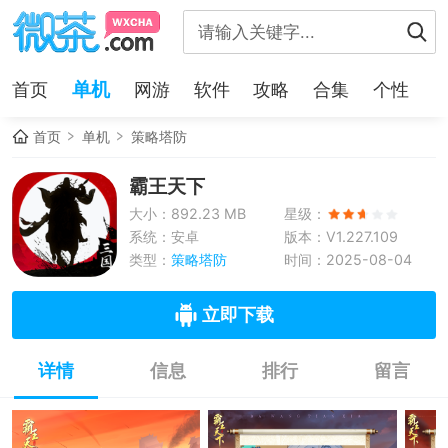
单机
首页
网游
软件
攻略
合集
个性
首页
单机
策略塔防
霸王天下
大小：892.23 MB
星级：
系统：安卓
版本：V1.227.109
类型：
策略塔防
时间：2025-08-04
立即下载
详情
信息
排行
留言