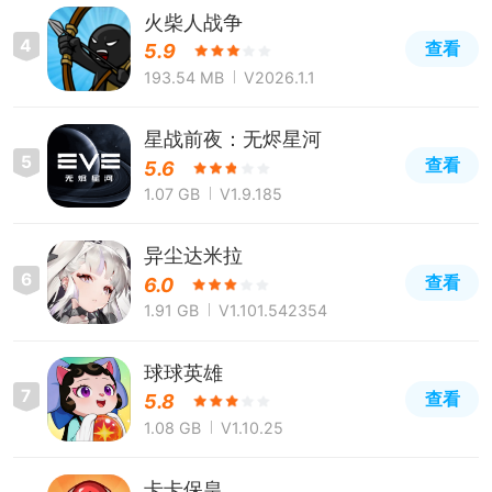
火柴人战争
4
查看
5.9
193.54 MB
V2026.1.1
星战前夜：无烬星河
5
查看
5.6
1.07 GB
V1.9.185
异尘达米拉
6
查看
6.0
1.91 GB
V1.101.542354
球球英雄
7
查看
5.8
1.08 GB
V1.10.25
卡卡保皇