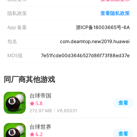
隐私政策
查看隐私政策
App 备案
浙ICP备18003665号-6A
包名
com.deamtop.new2019.huawei
MD5值
7e51fcde00d364b527d86f73f88ed37e
同厂商其他游戏
台球帝国
查看
5.8
272.97 MB
V6.85031
台球世界
查看
6.2