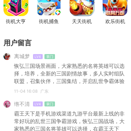
街机大亨
街机捕鱼
天天街机
欢乐街机
捕鱼
捕鱼
用户留言
离城梦
LV4
掌门
恢弘三国场景画面，大家熟悉的名将英雄可以选
择，培养，全新的三国剧情故事，多人实时组队
联盟，召集伙伴，三国集结，开启乱世争霸体验
11-04 16:08
广东
绺不清
LV4
掌门
霸王天下是手机游戏渠道九游平台最新上线的非
常好玩的乱世三国争霸游戏，恢弘三国战场，大
家熟悉的三国名将英雄可以选择，在霸王天下