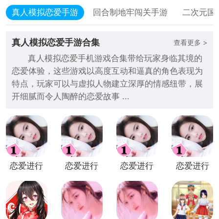
真人模拟恋爱手游
回合制地牢闯关手游
二次元国
真人模拟恋爱手游合集
查看更多 >
真人模拟恋爱手机游戏合集带给玩家身临其境的
恋爱体验，这些游戏以高度互动和逼真的角色表现为
特点，玩家可以与虚拟人物建立深厚的情感纽带，展
开细腻而令人陶醉的恋爱故事 ...
恋爱进行
恋爱进行
恋爱进行
恋爱进行
时真人内
时九游版
时最新修
时无限金
购版
改版
币版