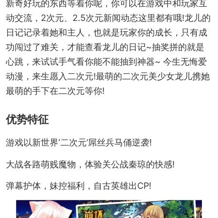
新奇好玩的东西等着你呢，你可以在游戏中和玩家互
动交流，2次元、2.5次元新闻动态这里都有哦!龙儿的
日记记录着她和主人，也就是玩家你的成长，只有成
功闯过了难关，才能查看龙儿的日记~抽奖拼的就是
心跳，来试试手气看你能不能抽到神器~ 今生无悔爱
动漫，来生愿入二次元!最萌的二次元美少女龙儿携她
最萌的手下在二次元等你!
优势特征
游戏以新世界‘二次元’屌丝兵马俑逆袭!
大战各路萌贱魔物，体验关公战秦琼的快感!
弹幕护体，妹控福利，自古英雄出CP!