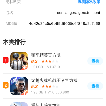
隐私政策
查看隐私政策
包名
com.acgera.gtnx.tencent
MD5值
4d42c24c5c6b69d6005c6f848a2a7a68
本类排行
和平精英官方版
1
查看
6.3
1.91 GB
V1.37.10
穿越火线枪战王者官方版
2
查看
5.3
1.98 GB
V1.0.560.860
重装上阵官方版