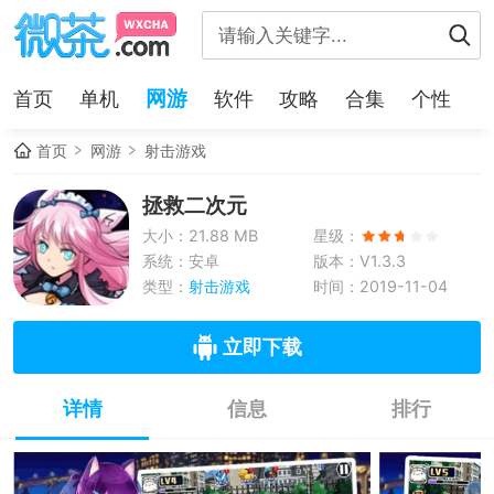
网游
首页
单机
软件
攻略
合集
个性
首页
网游
射击游戏
拯救二次元
大小：21.88 MB
星级：
系统：安卓
版本：V1.3.3
类型：
射击游戏
时间：2019-11-04
立即下载
详情
信息
排行