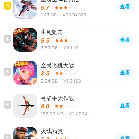
3
查看
5.7
1.43 GB
V0.100.375
生死狙击
4
查看
5.5
2.89 GB
V9.1.20
全民飞机大战
5
查看
3.5
2.24 GB
V1.0.153
弓箭手大作战
6
查看
4.0
182.90 MB
V2.80.14
火线精英
7
查看