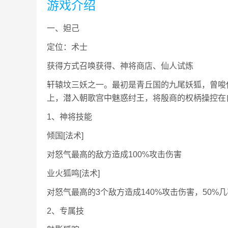
游戏介绍
一、妲己
定位：术士
获得方式召唤获得、神将商店、仙人试炼
轩辕坟三妖之一。最初是青丘国的九尾妖狐，曾唆
上，潜入朝歌宫中魅惑纣王，将殷商的权柄操控在
1、神将技能
倾国[法术]
对怒气最高的敌方造成100%攻击伤害
业火狐鸣[法术]
对怒气最高的3个敌方造成140%攻击伤害，50%几
2、专属技