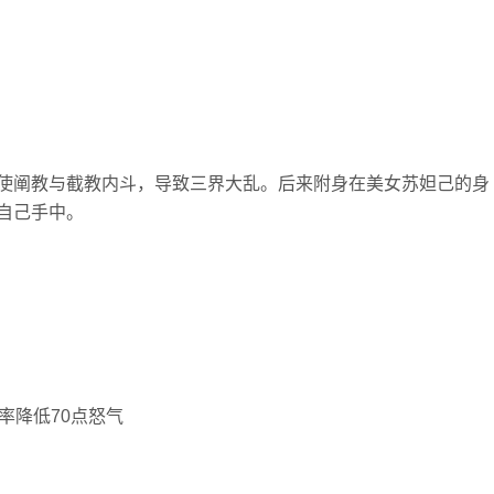
使阐教与截教内斗，导致三界大乱。后来附身在美女苏妲己的身
自己手中。
率降低70点怒气