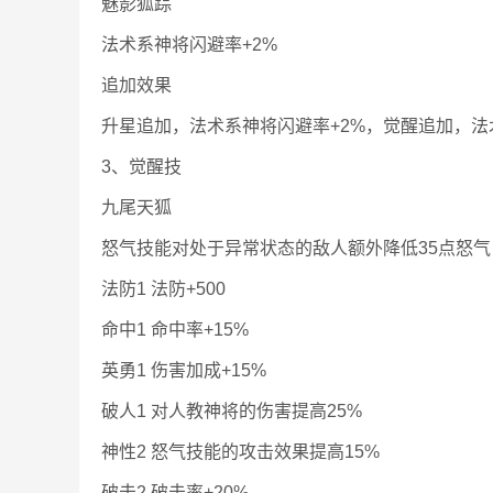
魅影狐踪
法术系神将闪避率+2%
追加效果
升星追加，法术系神将闪避率+2%，觉醒追加，法
3、觉醒技
九尾天狐
怒气技能对处于异常状态的敌人额外降低35点怒气
法防1 法防+500
命中1 命中率+15%
英勇1 伤害加成+15%
破人1 对人教神将的伤害提高25%
神性2 怒气技能的攻击效果提高15%
破击2 破击率+20%