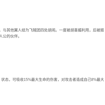
，与其他翼人结为飞贼团四处胡闹。一度被胡喜媚利用，后被姬
人公的伙伴。
】状态，可吸收15%最大生命的伤害，对攻击者造成自己8%最大