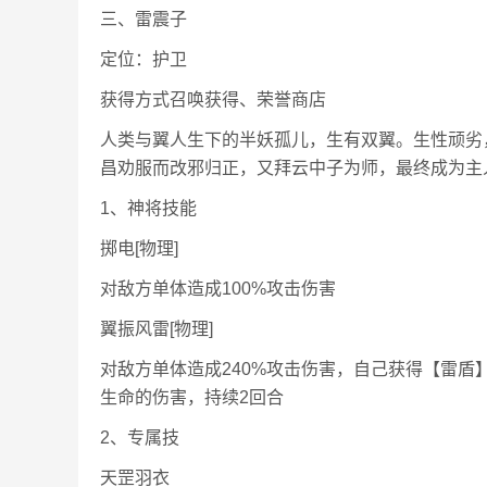
三、雷震子
定位：护卫
获得方式召唤获得、荣誉商店
人类与翼人生下的半妖孤儿，生有双翼。生性顽劣
昌劝服而改邪归正，又拜云中子为师，最终成为主
1、神将技能
掷电[物理]
对敌方单体造成100%攻击伤害
翼振风雷[物理]
对敌方单体造成240%攻击伤害，自己获得【雷盾
生命的伤害，持续2回合
2、专属技
天罡羽衣