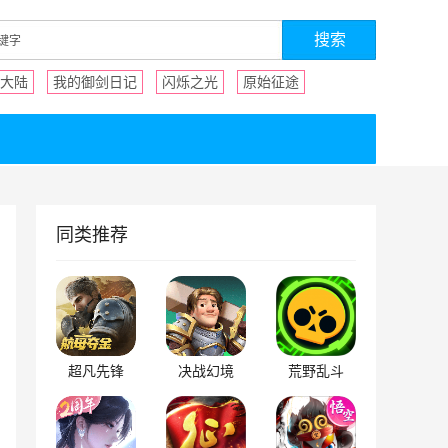
大陆
我的御剑日记
闪烁之光
原始征途
同类推荐
超凡先锋
决战幻境
荒野乱斗