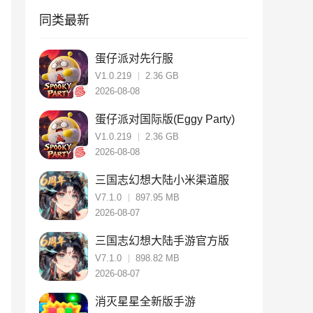
同类最新
蛋仔派对先行服
V1.0.219
2.36 GB
2026-08-08
蛋仔派对国际版(Eggy Party)
V1.0.219
2.36 GB
2026-08-08
三国志幻想大陆小米渠道服
V7.1.0
897.95 MB
2026-08-07
三国志幻想大陆手游官方版
V7.1.0
898.82 MB
2026-08-07
消灭星星全新版手游