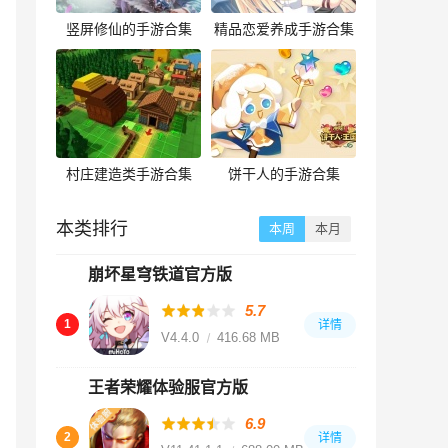
竖屏修仙的手游合集
精品恋爱养成手游合集
村庄建造类手游合集
饼干人的手游合集
本类排行
本周
本月
崩坏星穹铁道官方版
5.7
1
详情
V4.4.0
416.68 MB
王者荣耀体验服官方版
6.9
2
详情