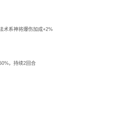
法术系神将爆伤加成+2%
0%，持续2回合