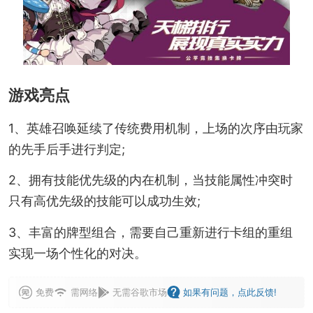
游戏亮点
1、英雄召唤延续了传统费用机制，上场的次序由玩家
的先手后手进行判定;
2、拥有技能优先级的内在机制，当技能属性冲突时
只有高优先级的技能可以成功生效;
3、丰富的牌型组合，需要自己重新进行卡组的重组
实现一场个性化的对决。
免费
需网络
无需谷歌市场
如果有问题，点此反馈!