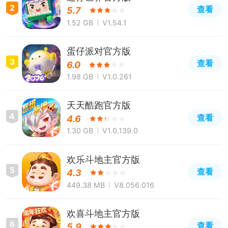
2
查看
5.7
1.52 GB
V1.54.1
蛋仔派对官方版
3
查看
6.0
1.98 GB
V1.0.261
天天酷跑官方版
4
查看
4.6
1.30 GB
V1.0.139.0
欢乐斗地主官方版
5
查看
4.3
449.38 MB
V8.056.016
欢喜斗地主官方版
6
查看
5.9