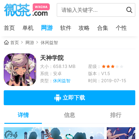
网游
首页
单机
软件
攻略
合集
个性
首页
网游
休闲益智
天神学院
大小：658.13 MB
星级：
系统：安卓
版本：V1.5
类型：
休闲益智
时间：2019-07-15
立即下载
详情
信息
排行