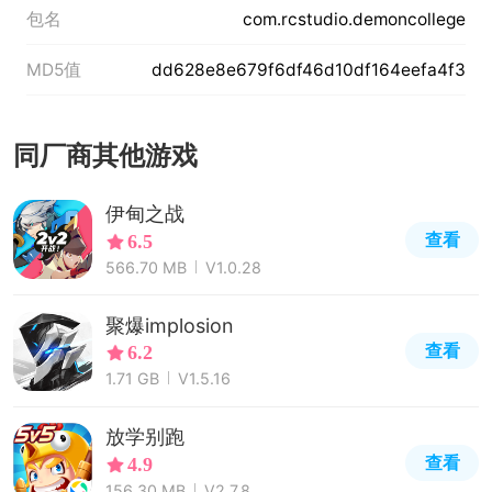
包名
com.rcstudio.demoncollege
MD5值
dd628e8e679f6df46d10df164eefa4f3
同厂商其他游戏
伊甸之战
查看
6.5
566.70 MB
V1.0.28
聚爆implosion
查看
6.2
1.71 GB
V1.5.16
放学别跑
查看
4.9
156.30 MB
V2.7.8