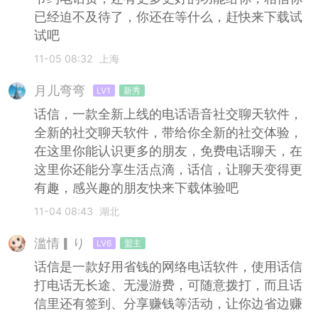
已经迫不及待了，你还在等什么，赶快来下载试
试吧
11-05 08:32
上海
月儿弯弯
LV1
新秀
话信，一款全新上线的电话语音社交聊天软件，
全新的社交聊天软件，带给你全新的社交体验，
在这里你能认识更多的朋友，免费电话聊天，在
这里你还能分享生活点滴，话信，让聊天变得更
有趣，感兴趣的朋友快来下载体验吧
11-04 08:43
湖北
滥情▎り
LV6
盟主
话信是一款好用省钱的网络电话软件，使用话信
打电话无长途、无漫游费，可随意拨打，而且话
信里还有签到、分享赚钱等活动，让你边省边赚