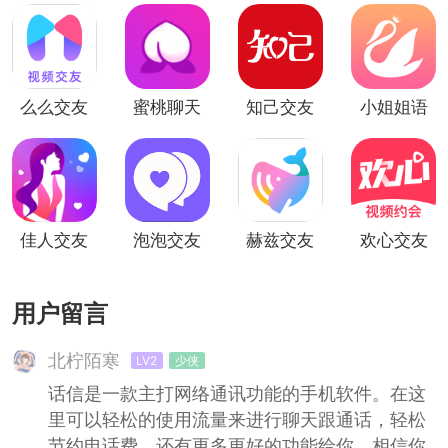
么么交友
蜜桃聊天
知己交友
小姐姐语
（免费交
交友（同
音交友
友）
城交友）
(免费交
友)
佳人交友
泡泡交友
赫兹交友
欢心交友
用户留言
北柠陌寒
LV2
少侠
话信是一款主打网络通讯功能的手机软件。在这
里可以轻松的使用流量来进行聊天跟通话，轻松
节约电话费，还有更多更好的功能给你，相信你