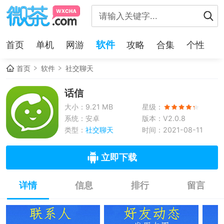
软件
首页
单机
网游
攻略
合集
个性
首页
软件
社交聊天
话信
大小：9.21 MB
星级：
系统：安卓
版本：V2.0.8
类型：
社交聊天
时间：2021-08-11
立即下载
详情
信息
排行
留言