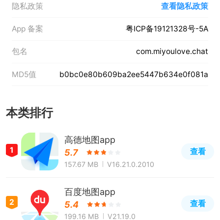
隐私政策
查看隐私政策
App 备案
粤ICP备19121328号-5A
包名
com.miyoulove.chat
MD5值
b0bc0e80b609ba2ee5447b634e0f081a
本类排行
高德地图app
1
查看
5.7
157.67 MB
V16.21.0.2010
百度地图app
2
查看
5.4
199.16 MB
V21.19.0