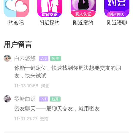
约会吧
附近探约
附近蜜约
附近语聊
会
会
约会
用户留言
白云悠悠
LV6
盟主
你能一键定位，快速找到你周边想要交友的朋
友，快来试试
11-03 19:56
河北
零崎曲识
LV1
新秀
密友聊天——爱聊天交友，就用密友
11-01 21:27
云南