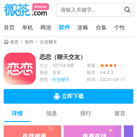
软件
首页
单机
网游
攻略
合集
个性
首页
软件
社交聊天
恋恋（聊天交友）
大小：107.04 MB
星级：
系统：安卓
版本：V4.4.3
类型：
社交聊天
时间：2024-09-17
立即下载
详情
信息
排行
留言