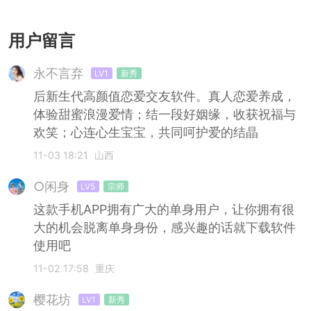
会
会
约会
用户留言
永不言弃
LV1
新秀
后新生代高颜值恋爱交友软件。真人恋爱养成，
体验甜蜜浪漫爱情；结一段好姻缘，收获祝福与
欢笑；心连心生宝宝，共同呵护爱的结晶
11-03 18:21
山西
○闲身
LV5
宗师
这款手机APP拥有广大的单身用户，让你拥有很
大的机会脱离单身身份，感兴趣的话就下载软件
使用吧
11-02 17:58
重庆
樱花坊
LV1
新秀