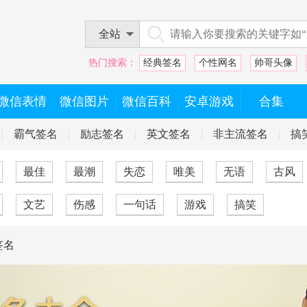
全站
热门搜索：
经典签名
个性网名
帅哥头像
微信表情
微信图片
微信百科
安卓游戏
合集
|
霸气签名
|
励志签名
|
英文签名
|
非主流签名
|
搞
最佳
最潮
失恋
唯美
无语
古风
文艺
伤感
一句话
游戏
搞笑
签名