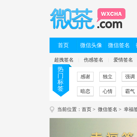
首页
微信头像
微信签名
超拽签名
|
伤感签名
|
爱情签名
热
门
感谢
独立
强调
标
签
暗恋
心情
霸气
当前位置
：
首页
>
微信签名
>
幸福