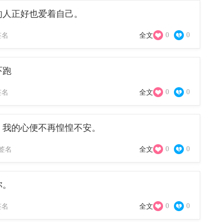
的人正好也爱着自己。
0
0
签名
全文
吓跑
0
0
签名
全文
，我的心便不再惶惶不安。
0
0
签名
全文
你。
0
0
签名
全文