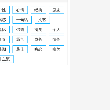
个性
心情
经典
励志
伤感
一句话
文艺
逗比
强调
搞笑
个人
青春
霸气
成长
情侣
最潮
最佳
暗恋
唯美
非主流