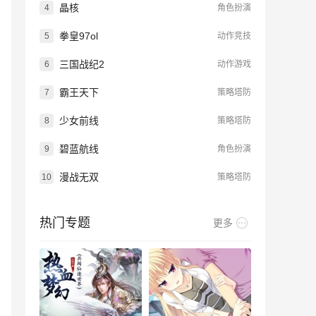
晶核
4
角色扮演
拳皇97ol
5
动作竞技
三国战纪2
6
动作游戏
霸王天下
7
策略塔防
少女前线
8
策略塔防
碧蓝航线
9
角色扮演
漫战无双
10
策略塔防
热门专题
更多