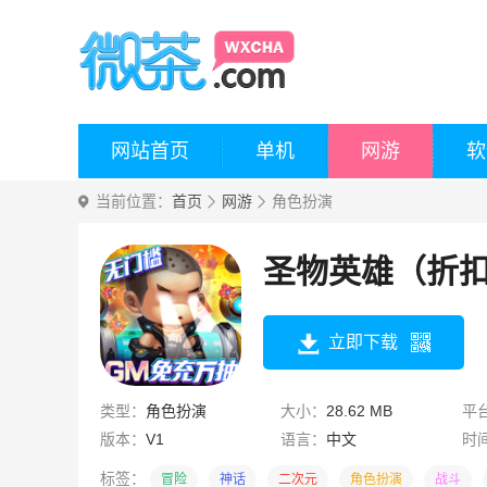
网站首页
单机
网游
软
当前位置：
首页
网游
角色扮演
圣物英雄（折
立即下载
类型：
角色扮演
大小：
28.62 MB
平
版本：
V1
语言：
中文
时
标签：
冒险
神话
二次元
角色扮演
战斗