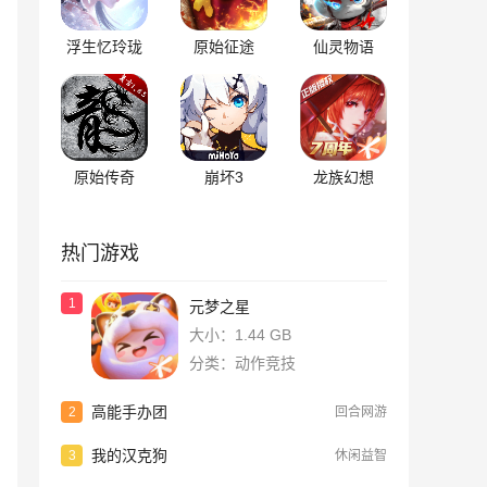
浮生忆玲珑
原始征途
仙灵物语
原始传奇
崩坏3
龙族幻想
热门游戏
1
元梦之星
大小：1.44 GB
分类：动作竞技
高能手办团
2
回合网游
我的汉克狗
3
休闲益智