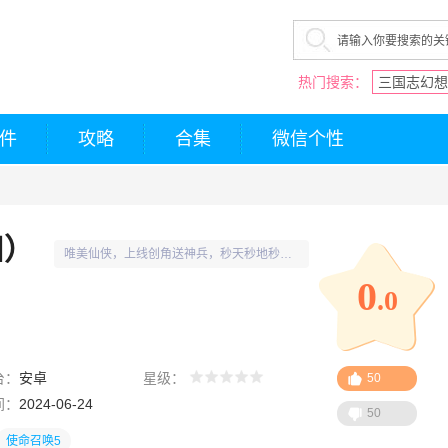
热门搜索：
三国志幻想
件
攻略
合集
微信个性
扣）
唯美仙侠，上线创角送神兵，秒天秒地秒空
0
气
.0
台：
安卓
星级：
50
间：
2024-06-24
50
使命召唤5