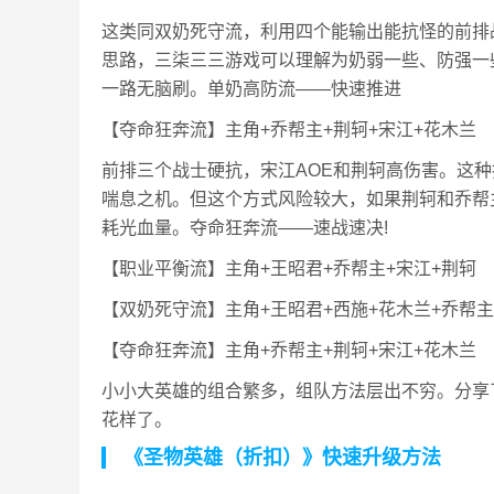
这类同双奶死守流，利用四个能输出能抗怪的前排
思路，三柒三三游戏可以理解为奶弱一些、防强一
一路无脑刷。单奶高防流——快速推进
【夺命狂奔流】主角+乔帮主+荆轲+宋江+花木兰
前排三个战士硬抗，宋江AOE和荆轲高伤害。这
喘息之机。但这个方式风险较大，如果荆轲和乔帮
耗光血量。夺命狂奔流——速战速决!
【职业平衡流】主角+王昭君+乔帮主+宋江+荆轲
【双奶死守流】主角+王昭君+西施+花木兰+乔帮主
【夺命狂奔流】主角+乔帮主+荆轲+宋江+花木兰
小小大英雄的组合繁多，组队方法层出不穷。分享
花样了。
《圣物英雄（折扣）》快速升级方法