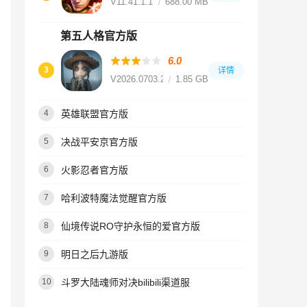
V11.41.1.18
688.00 MB
第五人格官方版
6.0
3
详情
V2026.0703.2056
1.85 GB
英雄联盟官方版
4
决战平安京官方版
5
火影忍者官方版
6
哈利波特魔法觉醒官方版
7
仙境传说RO守护永恒的爱官方版
8
明日之后九游版
9
斗罗大陆魂师对决bilibili渠道服
10