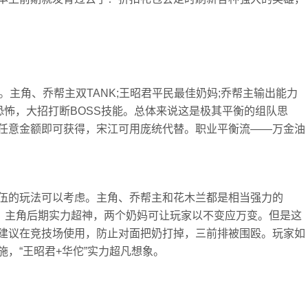
。主角、乔帮主双TANK;王昭君平民最佳奶妈;乔帮主输出能力
E恐怖，大招打断BOSS技能。总体来说这是极其平衡的组队思
任意金额即可获得，宋江可用庞统代替。职业平衡流——万金油
伍的玩法可以考虑。主角、乔帮主和花木兰都是相当强力的
备，主角后期实力超神，两个奶妈可让玩家以不变应万变。但是这
建议在竞技场使用，防止对面把奶打掉，三前排被围殴。玩家如
，“王昭君+华佗”实力超凡想象。