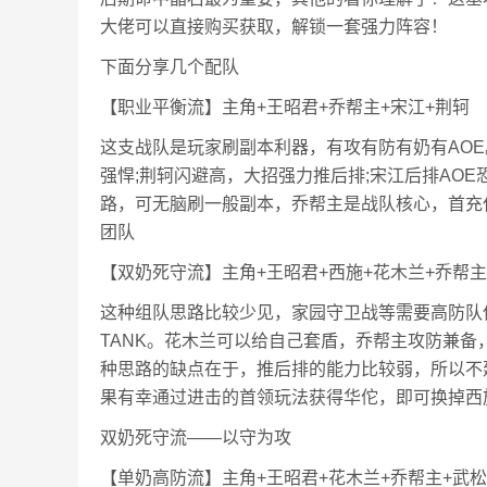
大佬可以直接购买获取，解锁一套强力阵容！
下面分享几个配队
【职业平衡流】主角+王昭君+乔帮主+宋江+荆轲
这支战队是玩家刷副本利器，有攻有防有奶有AOE
强悍;荆轲闪避高，大招强力推后排;宋江后排AO
路，可无脑刷一般副本，乔帮主是战队核心，首充
团队
【双奶死守流】主角+王昭君+西施+花木兰+乔帮主
这种组队思路比较少见，家园守卫战等需要高防队
TANK。花木兰可以给自己套盾，乔帮主攻防兼
种思路的缺点在于，推后排的能力比较弱，所以不
果有幸通过进击的首领玩法获得华佗，即可换掉西施
双奶死守流——以守为攻
【单奶高防流】主角+王昭君+花木兰+乔帮主+武松