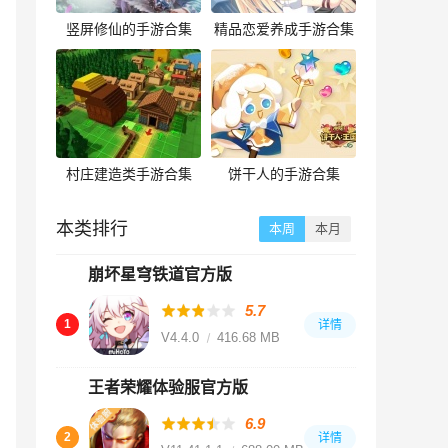
竖屏修仙的手游合集
精品恋爱养成手游合集
村庄建造类手游合集
饼干人的手游合集
本类排行
本周
本月
崩坏星穹铁道官方版
5.7
1
详情
V4.4.0
416.68 MB
王者荣耀体验服官方版
6.9
2
详情