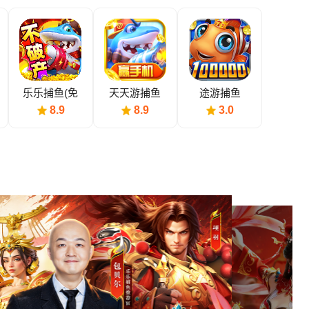
乐乐捕鱼(免
天天游捕鱼
途游捕鱼
费领金币)
8.9
8.9
3.0