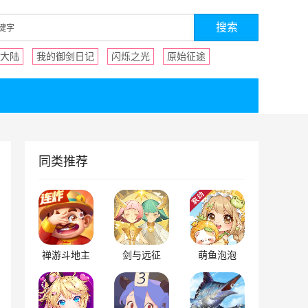
大陆
我的御剑日记
闪烁之光
原始征途
同类推荐
禅游斗地主
剑与远征
萌鱼泡泡