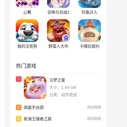
心舞
召唤与合成2
钓鱼达人
我的汉克狗
野蛮人大作
卡噗拉契约
战
热门游戏
1
元梦之星
大小：1.44 GB
分类：动作竞技
高能手办团
2
回合网游
航海王强者之路
3
回合网游