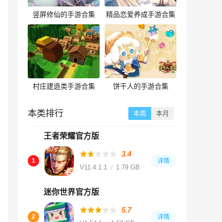
竖屏修仙的手游合集
精品恋爱养成手游合集
村庄建造类手游合集
饼干人的手游合集
本类排行
本周
本月
王者荣耀官方版
3.4
1
详情
V11.4.1.1
1.79 GB
迷你世界官方版
5.7
2
详情