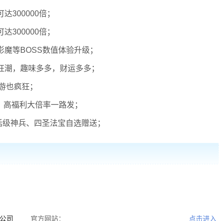
300000倍；
300000倍；
影魔等BOSS数值体验升级；
狂潮，趣味多多，财运多多；
游也疯狂；
，高福利大倍率一路发；
话级神兵、四圣法宝自选赠送；
限公司
官方网站：
点击进入