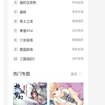
我的汉克狗
4
休闲益智
晶核
5
角色扮演
率土之滨
6
策略塔防
拳皇97ol
7
动作竞技
少女前线
8
策略塔防
碧蓝航线
9
角色扮演
三国战纪2
10
动作游戏
热门专题
更多