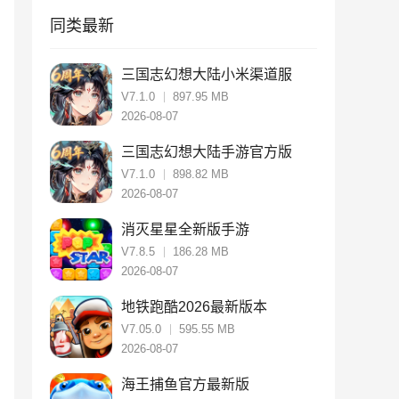
同类最新
三国志幻想大陆小米渠道服
V7.1.0
897.95 MB
2026-08-07
三国志幻想大陆手游官方版
V7.1.0
898.82 MB
2026-08-07
消灭星星全新版手游
V7.8.5
186.28 MB
2026-08-07
地铁跑酷2026最新版本
V7.05.0
595.55 MB
2026-08-07
海王捕鱼官方最新版