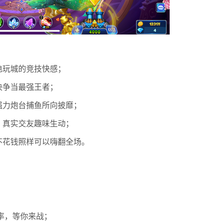
电玩城的竞技快感；
决争当最强王者；
强力炮台捕鱼所向披靡；
，真实交友趣味生动；
不花钱照样可以嗨翻全场。
率，等你来战；