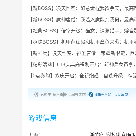
【新BOSS】凌天悟空：如意金棍我欲争天，最高可达
【新BOSS】魔神唐僧：我若入魔能奈我何，最高可达
【经典BOSS】倍率升级：猫女、深渊猎手、熔岩
【趣味BOSS】机甲芭蕉扇和机甲章鱼来袭：机甲
【新神兵】凌天悟空、神圣唐僧：荣耀新限定，西
【精彩活动】618庆典高福利开启：新神兵免费拿
【0点券购】欢庆开启：全新炮翅，自选升级，神
免费
需网络
无需谷歌市场
如果有问题，点此反馈!
游戏信息
厂商：
游酷盛世科技(北京)有