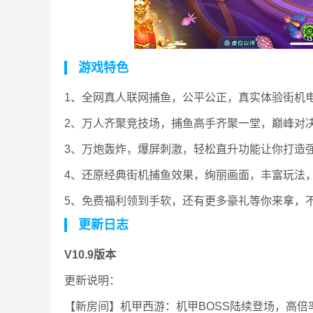
游戏特色
1、全网真人联网捕鱼，公平公正，真实体验街机
2、万人齐聚竞技场，捕鱼高手齐聚一堂，巅峰对
3、万炮轰炸，爆屏刺激，轻松直升功能让你打造
4、还原经典街机捕鱼效果，绚丽画面，丰富玩法
5、免费福利领到手软，还有更多豪礼等你来拿，
更新日志
V10.9版本
更新说明：
【新房间】机甲西游：机甲BOSS陆续登场，高倍