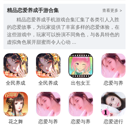
精品恋爱养成手游合集
查看更多 >
精品恋爱养成手机游戏合集汇集了各类引人入胜
的恋爱故事，为玩家提供了丰富多样的恋爱体验，在
这些游戏中，玩家可以扮演不同角色，与各具特色的
虚拟角色展开甜蜜而令人心动 ...
全民养成
全民养成
出包女王
恋爱与养
之女皇陛
之女皇陛
汉化直装
成
下无限元
下九游版
版
宝版
花之舞
恋爱与养
恋爱与养
恋爱进行
(古风恋
成破解版
成无限金
时九游版