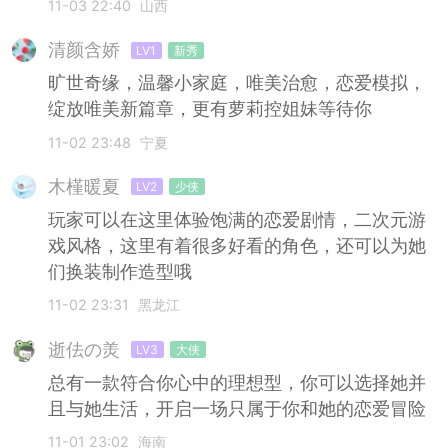
11-03 22:40
山西
清颜含娇
LV1
新秀
旷世奇缘，温馨小家庭，唯美治愈，恋爱模拟，
绽放唯美新篇章，更有萝莉控姐妹等待你
11-02 23:48
宁夏
木槿暖夏
LV2
少侠
玩家可以在这里体验饱满的恋爱剧情，二次元游
戏风格，这里有着很多好看的角色，还可以为她
们换装制作造型哦
11-02 23:31
黑龙江
逝佉の羙
LV3
大侠
总有一款符合你心中的理想型，你可以选择她并
且与她生活，开启一场只属于你和她的恋爱冒险
11-01 23:02
海南