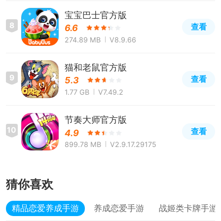
宝宝巴士官方版
8
查看
6.6
274.89 MB
V8.9.66
猫和老鼠官方版
9
查看
5.3
1.77 GB
V7.49.2
节奏大师官方版
10
查看
4.9
899.78 MB
V2.9.17.29175
猜你喜欢
精品恋爱养成手游
养成恋爱手游
战姬类卡牌手游