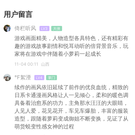
爱养成)
币版
用户留言
倚栏听风
LV3
大侠
游戏画面精美，人物造型各具特色，还有精彩有
趣的游戏故事剧情和悦耳动听的倍背景音乐，玩
家将在游戏中伴随着小萝莉一起成长
11-04 00:11
山西
℉絮湮
LV4
掌门
续作的画风依旧延续了前作的优良血统，精致的
日系卡通漫画风格让人一见倾心，柔和的暖色调
具备着治愈系的功力，主角那水汪汪的大眼睛，
人见人爱，花见花开，车见车爆胎，丰富的服装
造型，跟随着萝莉变成御姐不断变换，见证了从
萌货蜕变性感女神的过程