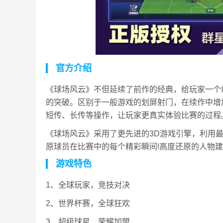
官方介绍
《球场风云》不但延续了前作的经典，给玩家一个
的突破。区别于一般游戏的划屏射门，在续作中增
短传、长传等操作，让玩家更真实体验比赛的过程
《球场风云》采用了更先进的3D游戏引擎，利用
原球员在比赛中的每个精彩瞬间!高度还原的人物
游戏特色
1、全球玩家，竞技对决
2、世界杯赛，全球狂欢
3、超级球星，荣耀加盟