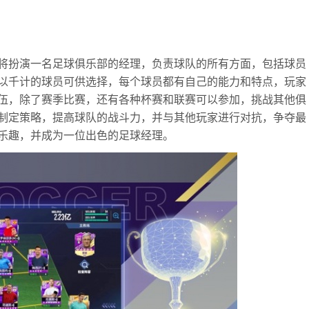
将扮演一名足球俱乐部的经理，负责球队的所有方面，包括球员
以千计的球员可供选择，每个球员都有自己的能力和特点，玩家
伍，除了赛季比赛，还有各种杯赛和联赛可以参加，挑战其他俱
制定策略，提高球队的战斗力，并与其他玩家进行对抗，争夺最
乐趣，并成为一位出色的足球经理。