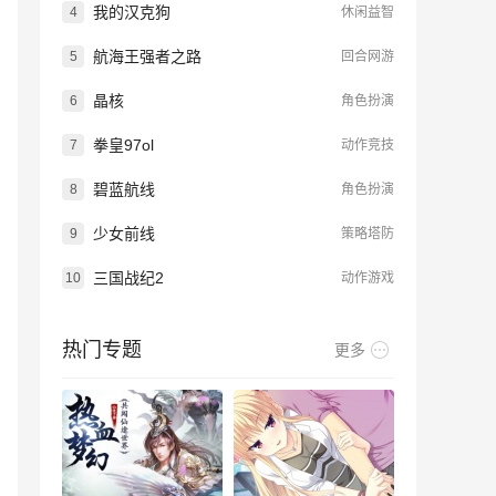
我的汉克狗
4
休闲益智
航海王强者之路
5
回合网游
晶核
6
角色扮演
拳皇97ol
7
动作竞技
碧蓝航线
8
角色扮演
少女前线
9
策略塔防
三国战纪2
10
动作游戏
热门专题
更多