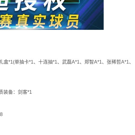
盒*1(单抽卡*1、十连抽*1、武磊A*1、郑智A*1、张稀哲A*1、
品质装备：剑客*1
8