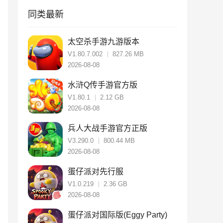
同类最新
太空杀手游九游版本
V1.80.7.002
827.26 MB
2026-08-08
水浒Q传手游官方版
V1.80.1
2.12 GB
2026-08-08
兵人大战手游官方正版
V3.290.0
800.44 MB
2026-08-08
蛋仔派对先行服
V1.0.219
2.36 GB
2026-08-08
蛋仔派对国际版(Eggy Party)