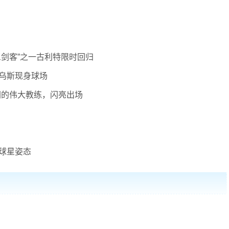
三剑客”之一古利特限时回归
特乌斯现身球场
朝的伟大教练，闪亮出场
的球星姿态