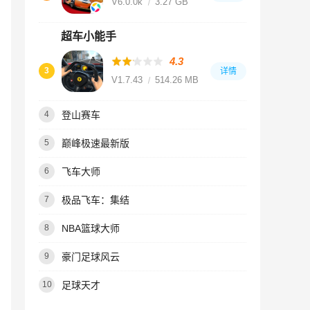
V6.0.0k
3.27 GB
超车小能手
4.3
3
详情
V1.7.43
514.26 MB
登山赛车
4
巅峰极速最新版
5
飞车大师
6
极品飞车：集结
7
NBA篮球大师
8
豪门足球风云
9
足球天才
10