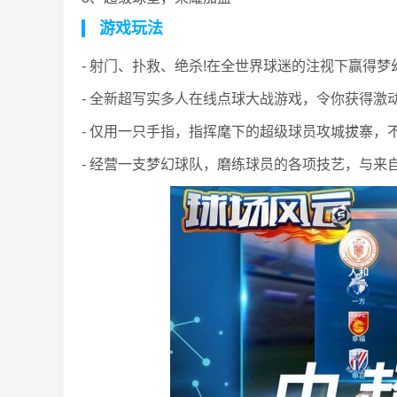
游戏玩法
- 射门、扑救、绝杀!在全世界球迷的注视下赢得梦
- 全新超写实多人在线点球大战游戏，令你获得激
- 仅用一只手指，指挥麾下的超级球员攻城拔寨，
- 经营一支梦幻球队，磨练球员的各项技艺，与来