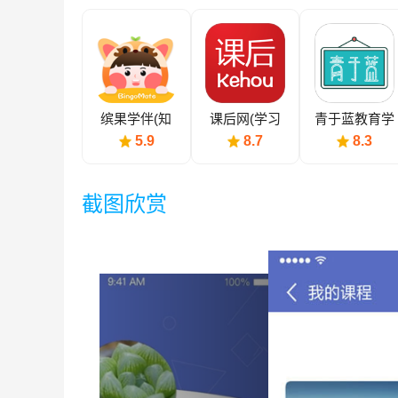
缤果学伴(知
课后网(学习
青于蓝教育学
识课程学习)
教育)
习
5.9
8.7
8.3
截图欣赏