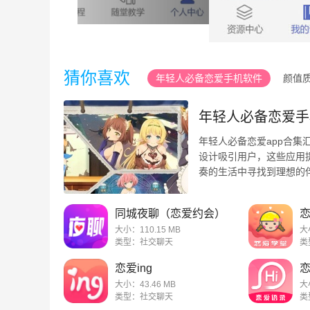
猜你喜欢
年轻人必备恋爱手机软件
颜值
免费谈恋爱的手机软件
年轻人必备恋爱手
年轻人必备恋爱app合
设计吸引用户，这些应用
奏的生活中寻找到理想的
动等方式建立联系，从而 ..
同城夜聊（恋爱约会）
大小：110.15 MB
大
类型：社交聊天
类
恋爱ing
大小：43.46 MB
大
类型：社交聊天
类