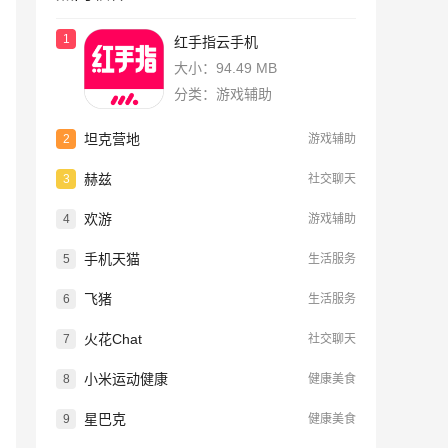
1
红手指云手机
大小：94.49 MB
分类：游戏辅助
坦克营地
2
游戏辅助
赫兹
3
社交聊天
欢游
4
游戏辅助
手机天猫
5
生活服务
飞猪
6
生活服务
火花Chat
7
社交聊天
小米运动健康
8
健康美食
星巴克
9
健康美食