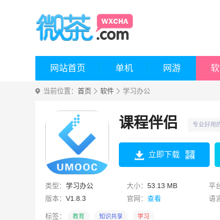
网站首页
单机
网游
软
当前位置：
首页
软件
学习办公
课程伴侣
专业好用
立即下载
类型：
学习办公
大小：
53.13 MB
平
版本：
V1.8.3
官网：
查看
语
标签：
教育
知识共享
学习