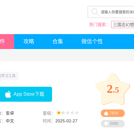
热门搜索：
三国志幻想
件
攻略
合集
微信个性
的学习工具
2
.5
App Store下载
台：
安卓
星级：
7914
言：
中文
时间：
2025-02-27
2086