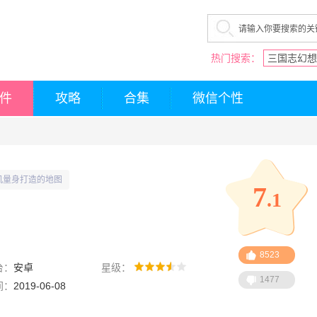
热门搜索：
三国志幻想
件
攻略
合集
微信个性
机量身打造的地图
7
.1
8523
台：
安卓
星级：
1477
间：
2019-06-08