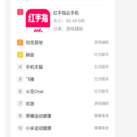
1
红手指云手机
大小：94.49 MB
分类：游戏辅助
坦克营地
2
游戏辅助
赫兹
3
社交聊天
手机天猫
4
生活服务
飞猪
5
生活服务
火花Chat
6
社交聊天
欢游
7
游戏辅助
荣耀运动健康
8
健康美食
小米运动健康
9
健康美食