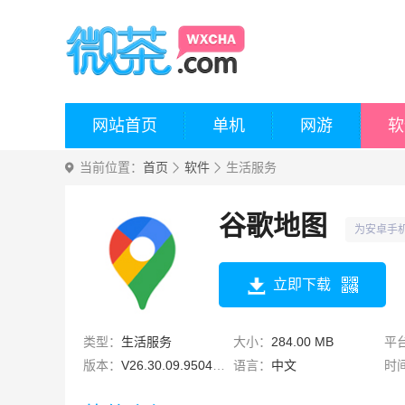
网站首页
单机
网游
软
当前位置：
首页
软件
生活服务
谷歌地图
为安卓手
立即下载
类型：
生活服务
大小：
284.00 MB
平
版本：
V26.30.09.950492
语言：
中文
时
155