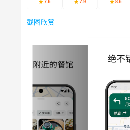
图
景地图
7.6
7.9
8.6
截图欣赏