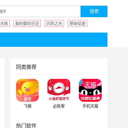
大陆
我的御剑日记
闪烁之光
原始征途
同类推荐
飞猪
必胜客
手机天猫
热门软件