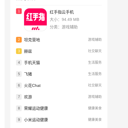
1
红手指云手机
大小：94.49 MB
分类：游戏辅助
坦克营地
2
游戏辅助
赫兹
3
社交聊天
手机天猫
4
生活服务
飞猪
5
生活服务
火花Chat
6
社交聊天
欢游
7
游戏辅助
荣耀运动健康
8
健康美食
小米运动健康
9
健康美食