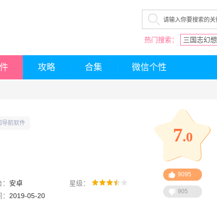
热门搜索：
三国志幻想
件
攻略
合集
微信个性
图导航软件
7
.0
9095
台：
安卓
星级：
905
间：
2019-05-20