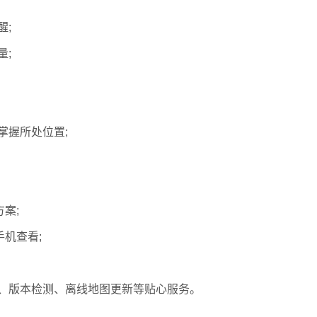
醒;
量;
掌握所处位置;
案;
机查看;
、版本检测、离线地图更新等贴心服务。