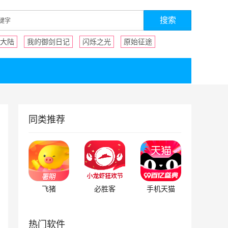
大陆
我的御剑日记
闪烁之光
原始征途
同类推荐
飞猪
必胜客
手机天猫
热门软件