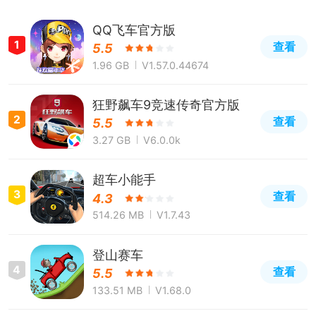
QQ飞车官方版
1
查看
5.5
1.96 GB
V1.57.0.44674
狂野飙车9竞速传奇官方版
2
查看
5.5
3.27 GB
V6.0.0k
超车小能手
3
查看
4.3
514.26 MB
V1.7.43
登山赛车
4
查看
5.5
133.51 MB
V1.68.0