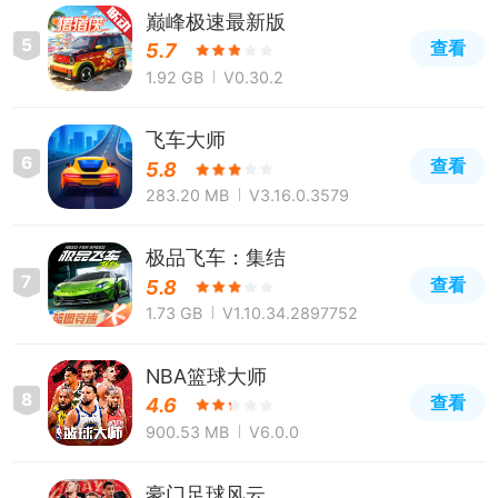
巅峰极速最新版
5
查看
5.7
1.92 GB
V0.30.2
飞车大师
6
查看
5.8
283.20 MB
V3.16.0.3579
极品飞车：集结
7
查看
5.8
1.73 GB
V1.10.34.2897752
NBA篮球大师
8
查看
4.6
900.53 MB
V6.0.0
豪门足球风云