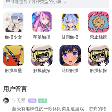
中可能包含了各种类型的小游 ...
触摸少女
萌娘触摸
甘雨触摸
禁止触摸
2
器正版
触摸墙壁
触摸侦探
萌娘触摸
触摸侦探
2
10
2汉化
用户留言
宁无爱
LV3
大侠
超级有趣味性的一款休闲类竞速游戏，游戏的物