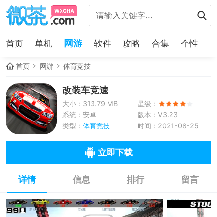
网游
首页
单机
软件
攻略
合集
个性
首页
网游
体育竞技
改装车竞速
大小：313.79 MB
星级：
系统：安卓
版本：V3.23
类型：
体育竞技
时间：2021-08-25
立即下载
详情
信息
排行
留言