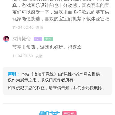
真，游戏音乐设计的也十分动感，喜欢赛车的宝
宝们可以感受一下，游戏里面多样款式的赛车供
玩家随便挑选，喜欢的宝宝们抓紧下载体验它吧
11-04 02:40
湖南
深情毙命
LV3
大侠
节奏非常嗨，游戏也好玩。很喜欢
11-04 01:59
安徽
声明：
本站《改装车竞速》由"屎性ハ改°"网友提供，
仅作为展示之用，版权归原作者所有;
如果侵犯了您的权益，请来信告知，我们会尽快删除。