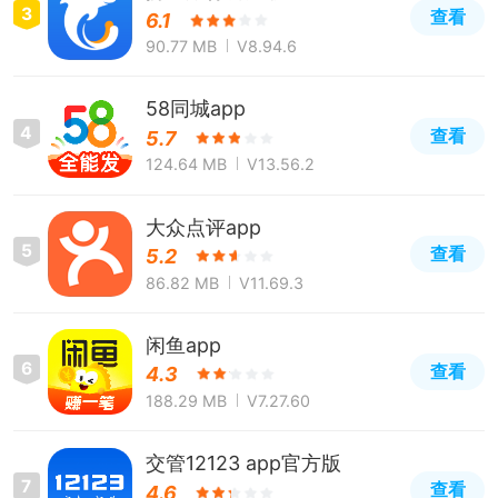
3
查看
6.1
90.77 MB
V8.94.6
58同城app
4
查看
5.7
124.64 MB
V13.56.2
大众点评app
5
查看
5.2
86.82 MB
V11.69.3
闲鱼app
6
查看
4.3
188.29 MB
V7.27.60
交管12123 app官方版
7
查看
4.6