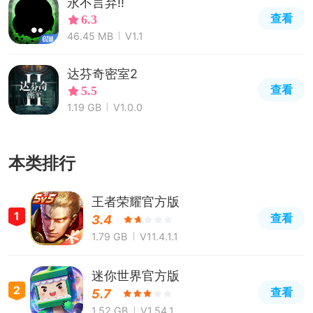
永不言弃!!
查看
6.3
46.45 MB
V1.1
达芬奇密室2
查看
5.5
1.19 GB
V1.0.0
本类排行
王者荣耀官方版
1
查看
3.4
1.79 GB
V11.4.1.1
迷你世界官方版
2
查看
5.7
1.52 GB
V1.54.1