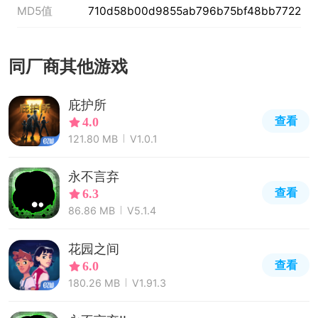
MD5值
710d58b00d9855ab796b75bf48bb7722
同厂商其他游戏
庇护所
查看
4.0
121.80 MB
V1.0.1
永不言弃
查看
6.3
86.86 MB
V5.1.4
花园之间
查看
6.0
180.26 MB
V1.91.3