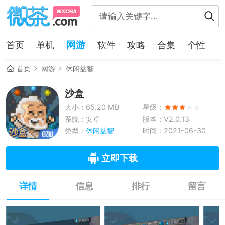
网游
首页
单机
软件
攻略
合集
个性
首页
网游
休闲益智
沙盒
大小：65.20 MB
星级：
系统：安卓
版本：V2.0.13
类型：
休闲益智
时间：2021-06-30
立即下载
详情
信息
排行
留言