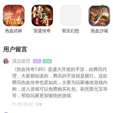
叶绿竖屏
传
(放置修
竖屏版
版
仙)
热血武林
雷霆传奇
双生幻想
热血沙城
竖屏版
竖屏版
竖屏版
竖屏版
用户留言
溪边凝思
LV2
少侠
《热血传奇1.95》是盛大开发的手游，由腾讯代
理，大家都知道的，腾讯的手游就是横行。这款
腾讯热血传奇也是如此，主要为玩家修改游戏内
购，进入游戏可以免费购买礼包、刷无限元宝等
等，帮助玩家更加愉快的游戏
11-05 09:32
安徽