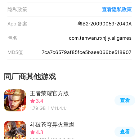
隐私政策
查看隐私政策
App 备案
粤B2-20090059-2040A
包名
com.tanwan.rxhjly.aligames
MD5值
7ca7c6579af85fce5baee066be518907
同厂商其他游戏
王者荣耀官方版
查看
3.4
1.79 GB
V11.4.1.1
斗破苍穹异火重燃
查看
4.3