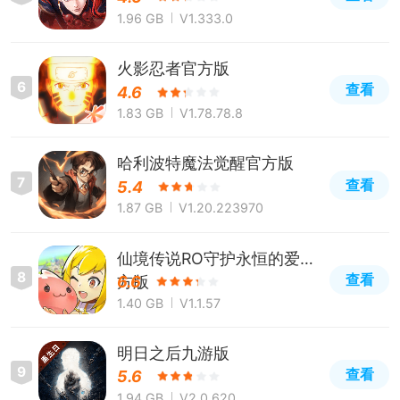
1.96 GB
V1.333.0
火影忍者官方版
6
查看
4.6
1.83 GB
V1.78.78.8
哈利波特魔法觉醒官方版
7
查看
5.4
1.87 GB
V1.20.223970
仙境传说RO守护永恒的爱官
8
查看
方版
6.6
1.40 GB
V1.1.57
明日之后九游版
9
查看
5.6
1.94 GB
V2.0.620