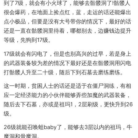
到了7级，就会有小火球了，能够去骷髅洞了!骷髅人
很会爆药，在地面上捡点红，蓝，走运的话还能爆出
点小极品，但要是没有大号带你的情况下，最好的话
还是一直在骷髅洞里待着，哪都别去，边赚钱边提升
等级，先狗到17级。
17级就会有闪电了，但是也别高兴的过早，若是身上
的武器装备较为差的情况下最好还是在骷髅洞用闪电
打骷髅人升至二十级，随后下到石墓去磨练磨练。
这一时期，贫困人士的话还是适于在僵尸洞练，有相
应一定经济能力的小伙伴能够弄些加魔的武器装备，
随后去下石墓，亦或是祖玛1，2层刷级，更快升到26
级。
26级就能召唤蛆baby了，能够去3层以内的祖玛，牛
魔洞和骨魔洞。