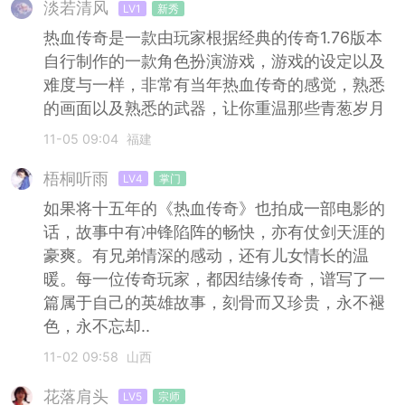
淡若清风
LV1
新秀
热血传奇是一款由玩家根据经典的传奇1.76版本
自行制作的一款角色扮演游戏，游戏的设定以及
难度与一样，非常有当年热血传奇的感觉，熟悉
的画面以及熟悉的武器，让你重温那些青葱岁月
11-05 09:04
福建
梧桐听雨
LV4
掌门
如果将十五年的《热血传奇》也拍成一部电影的
话，故事中有冲锋陷阵的畅快，亦有仗剑天涯的
豪爽。有兄弟情深的感动，还有儿女情长的温
暖。每一位传奇玩家，都因结缘传奇，谱写了一
篇属于自己的英雄故事，刻骨而又珍贵，永不褪
色，永不忘却..
11-02 09:58
山西
花落肩头
LV5
宗师