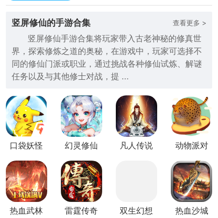
竖屏修仙的手游合集
查看更多 >
竖屏修仙手游合集将玩家带入古老神秘的修真世
界，探索修炼之道的奥秘，在游戏中，玩家可选择不
同的修仙门派或职业，通过挑战各种修仙试炼、解谜
任务以及与其他修士对战，提 ...
口袋妖怪
幻灵修仙
凡人传说
动物派对
叶绿竖屏
传
(放置修
竖屏版
版
仙)
热血武林
雷霆传奇
双生幻想
热血沙城