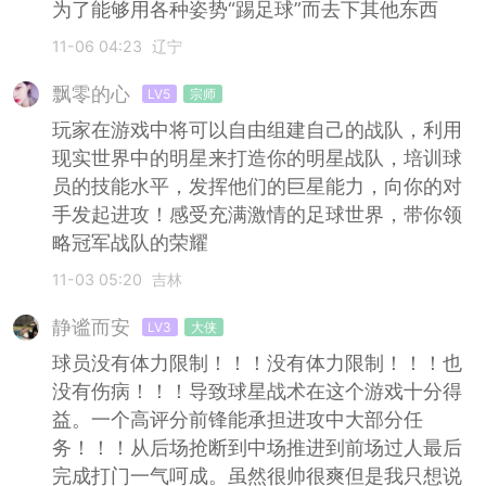
为了能够用各种姿势“踢足球”而去下其他东西
11-06 04:23
辽宁
飘零的心
LV5
宗师
玩家在游戏中将可以自由组建自己的战队，利用
现实世界中的明星来打造你的明星战队，培训球
员的技能水平，发挥他们的巨星能力，向你的对
手发起进攻！感受充满激情的足球世界，带你领
略冠军战队的荣耀
11-03 05:20
吉林
静谧而安
LV3
大侠
球员没有体力限制！！！没有体力限制！！！也
没有伤病！！！导致球星战术在这个游戏十分得
益。一个高评分前锋能承担进攻中大部分任
务！！！从后场抢断到中场推进到前场过人最后
完成打门一气呵成。虽然很帅很爽但是我只想说