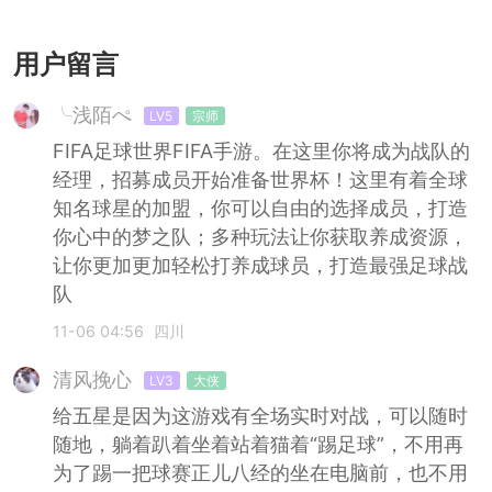
竖屏版
竖屏版
竖屏版
竖屏版
用户留言
╰浅陌ぺ
LV5
宗师
FIFA足球世界FIFA手游。在这里你将成为战队的
经理，招募成员开始准备世界杯！这里有着全球
知名球星的加盟，你可以自由的选择成员，打造
你心中的梦之队；多种玩法让你获取养成资源，
让你更加更加轻松打养成球员，打造最强足球战
队
11-06 04:56
四川
清风挽心
LV3
大侠
给五星是因为这游戏有全场实时对战，可以随时
随地，躺着趴着坐着站着猫着“踢足球”，不用再
为了踢一把球赛正儿八经的坐在电脑前，也不用