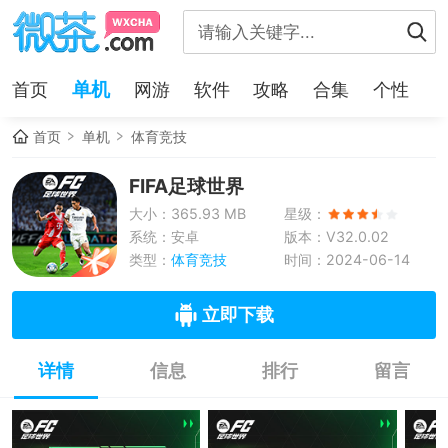
单机
首页
网游
软件
攻略
合集
个性
首页
单机
体育竞技
FIFA足球世界
大小：365.93 MB
星级：
系统：安卓
版本：V32.0.02
类型：
体育竞技
时间：2024-06-14
立即下载
详情
信息
排行
留言