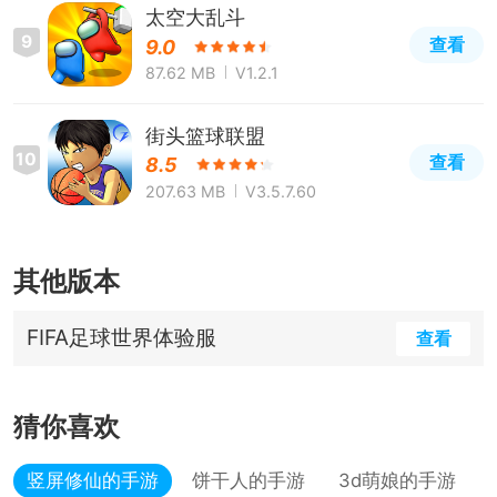
太空大乱斗
9
查看
9.0
87.62 MB
V1.2.1
街头篮球联盟
10
查看
8.5
207.63 MB
V3.5.7.60
其他版本
FIFA足球世界体验服
查看
猜你喜欢
竖屏修仙的手游
饼干人的手游
3d萌娘的手游