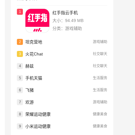
1
红手指云手机
大小：94.49 MB
分类：游戏辅助
坦克营地
2
游戏辅助
火花Chat
3
社交聊天
赫兹
4
社交聊天
手机天猫
5
生活服务
飞猪
6
生活服务
欢游
7
游戏辅助
荣耀运动健康
8
健康美食
小米运动健康
9
健康美食