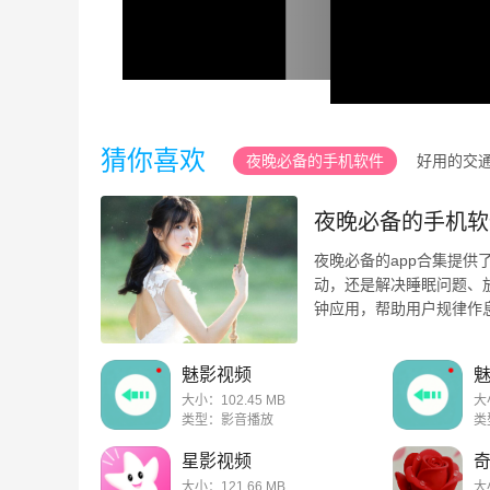
猜你喜欢
夜晚必备的手机软件
好用的交
夜晚必备的手机软
夜晚必备的app合集提
动，还是解决睡眠问题、
钟应用，帮助用户规律作
软件，帮助用户实时查找24 
魅影视频
大小：102.45 MB
大
类型：影音播放
类
星影视频
大小：121.66 MB
大