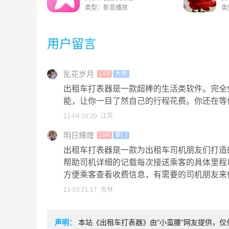
类型：影音播放
类
用户留言
乱花岁月
LV3
大侠
出租车打表器是一款超棒的生活类软件。完全
能，让你一目了然自己的行程花费。你还在等
11-04 20:20
江苏
明日輝煌
LV4
掌门
出租车打表器是一款为出租车司机朋友们打造
帮助司机详细的记载每次接送乘客的具体里程
方便乘客查看收费信息，有需要的司机朋友来
11-03 21:17
吉林
声明：
本站《出租车打表器》由"小蛮腰"网友提供，仅