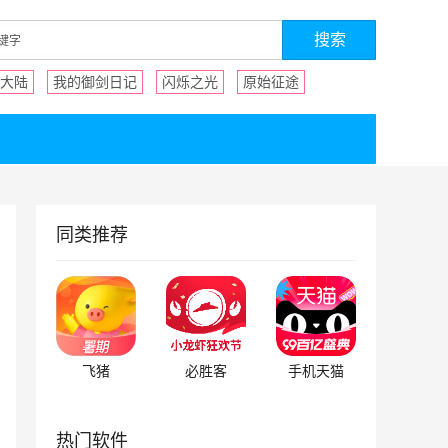
大陆
我的御剑日记
闪烁之光
原始征途
同类推荐
飞猪
必胜客
手机天猫
热门软件