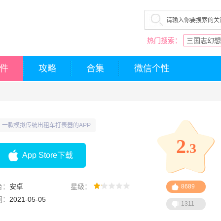
热门搜索：
三国志幻想
件
攻略
合集
微信个性
一款模拟传统出租车打表器的APP
2
.3
App Store下载
台：
安卓
星级：
8689
间：
2021-05-05
1311