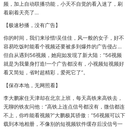
频，加上自动联播功能，小天不自觉的看入迷了，刷
着刷着天亮了…
【极速秒播，没有广告】
你的时间，我们来珍惜!吴佳佳，风一般的女子，好不
容易吃饭时能看个视频还要被多到爆炸的广告侵占…
但自从遇到56视频，她宛如发现了新大陆：“56视频
就是为我量身打造!一个广告都没有，小视频短视频好
看又简短，省时超精彩，爱死它了”。
【保存本地，无网照看】
李大鹏家住天津却在北京上班，每天高铁来高铁去，
无聊的铁友问他：“高铁上连点信号都没有，微信都连
不上，你咋能看视频?”大鹏极其骄傲：“56视频可以下
载到本地相册，不像别的短视频软件缓存后没信号一