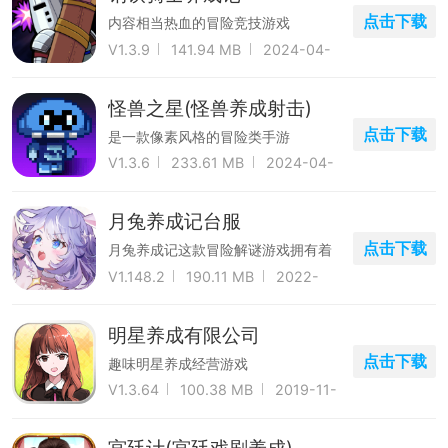
点击下载
内容相当热血的冒险竞技游戏
V1.3.9
141.94 MB
2024-04-
11
怪兽之星(怪兽养成射击)
点击下载
是一款像素风格的冒险类手游
V1.3.6
233.61 MB
2024-04-
22
月兔养成记台服
点击下载
月兔养成记这款冒险解谜游戏拥有着
极强的趣味性
V1.148.2
190.11 MB
2022-
05-30
明星养成有限公司
点击下载
趣味明星养成经营游戏
V1.3.64
100.38 MB
2019-11-
27