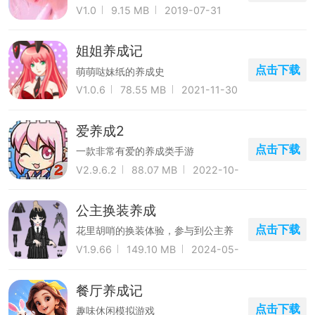
V1.0
9.15 MB
2019-07-31
姐姐养成记
点击下载
萌萌哒妹纸的养成史
V1.0.6
78.55 MB
2021-11-30
爱养成2
点击下载
一款非常有爱的养成类手游
V2.9.6.2
88.07 MB
2022-10-
09
公主换装养成
点击下载
花里胡哨的换装体验，参与到公主养
成中。
V1.9.66
149.10 MB
2024-05-
20
餐厅养成记
点击下载
趣味休闲模拟游戏