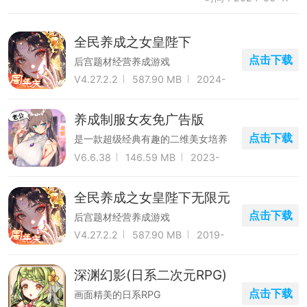
全民养成之女皇陛下
点击下载
后宫题材经营养成游戏
V4.27.2.2
587.90 MB
2024-
11-08
养成制服女友免广告版
点击下载
是一款超级经典有趣的二维美女培养
游戏
V6.6.38
146.59 MB
2023-
07-04
全民养成之女皇陛下无限元
宝版
点击下载
后宫题材经营养成游戏
V4.27.2.2
587.90 MB
2019-
09-02
深渊幻影(日系二次元RPG)
点击下载
画面精美的日系RPG