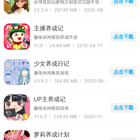
点击下载
全球首款玩家独立创造式庄园手游，
一起搭建温馨的家园
V2.3.4
267.85 MB
2025-08-
08
主播养成记
点击下载
趣味休闲模拟养成手游
V1.0
24.69 MB
2019-04-17
少女养成日记
点击下载
趣味休闲换装游戏
V3.9.2
164.96 MB
2020-08-
21
UP主养成记
点击下载
趣味休闲模拟游戏
V1.0.2
226.82 MB
2020-11-
24
萝莉养成计划