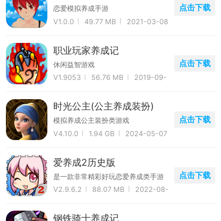
点击下载
恋爱模拟养成手游
V1.0.0
49.77 MB
2021-03-08
职业玩家养成记
点击下载
休闲益智游戏
V1.9053
56.76 MB
2019-09-
05
时光公主(公主养成装扮)
点击下载
模拟养成公主装扮类游戏
V4.10.0
1.94 GB
2024-05-07
爱养成2历史版
点击下载
是一款非常精彩好玩恋爱养成类手游
V2.9.6.2
88.07 MB
2022-08-
28
钢铁骑士养成记