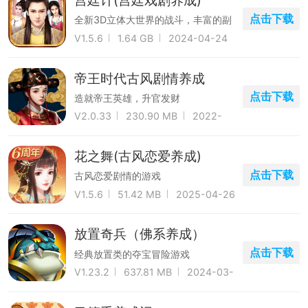
宫廷计(宫廷戏剧养成)
点击下载
全新3D立体大世界的战斗，丰富的副
本玩法等你来体验。
V1.5.6
1.64 GB
2024-04-24
帝王时代古风剧情养成
点击下载
造就帝王英雄，升官发财
V2.0.33
230.90 MB
2022-
09-20
花之舞(古风恋爱养成)
点击下载
古风恋爱剧情的游戏
V1.5.6
51.42 MB
2025-04-26
放置奇兵（佛系养成）
点击下载
经典放置类的夺宝冒险游戏
V1.23.2
637.81 MB
2024-03-
17