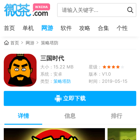
网游
首页
单机
软件
攻略
合集
个性
首页
网游
策略塔防
三国时代
大小：15.22 MB
星级：
系统：安卓
版本：V1.0
类型：
策略塔防
时间：2019-05-15
立即下载
详情
信息
排行