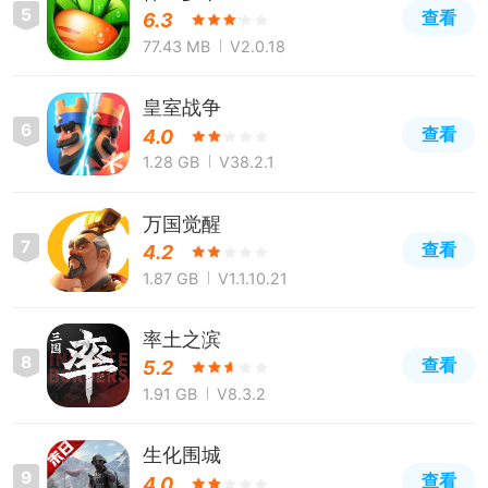
5
查看
6.3
77.43 MB
V2.0.18
皇室战争
6
查看
4.0
1.28 GB
V38.2.1
万国觉醒
7
查看
4.2
1.87 GB
V1.1.10.21
率土之滨
8
查看
5.2
1.91 GB
V8.3.2
生化围城
9
查看
4.0