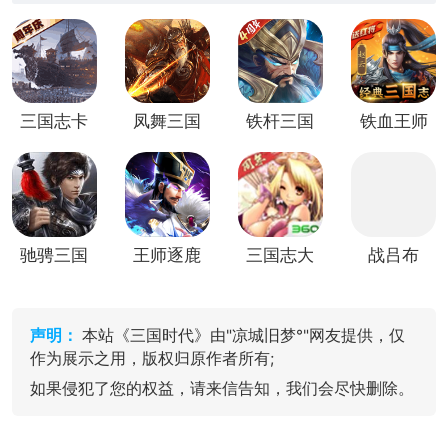
三国志卡
凤舞三国
铁杆三国
铁血王师
牌版
(谋定三
三国经营
国)
卡牌养成
游戏
驰骋三国
王师逐鹿
三国志大
战吕布
(放置卡
(三国放
战世嘉正
(三国回
牌)
置卡牌)
版卡牌
合制卡
牌)
声明：
本站《三国时代》由"凉城旧梦°"网友提供，仅
作为展示之用，版权归原作者所有;
如果侵犯了您的权益，请来信告知，我们会尽快删除。