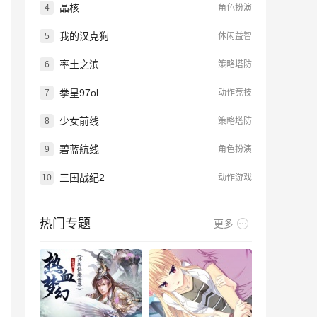
晶核
4
角色扮演
我的汉克狗
5
休闲益智
率土之滨
6
策略塔防
拳皇97ol
7
动作竞技
少女前线
8
策略塔防
碧蓝航线
9
角色扮演
三国战纪2
10
动作游戏
热门专题
更多