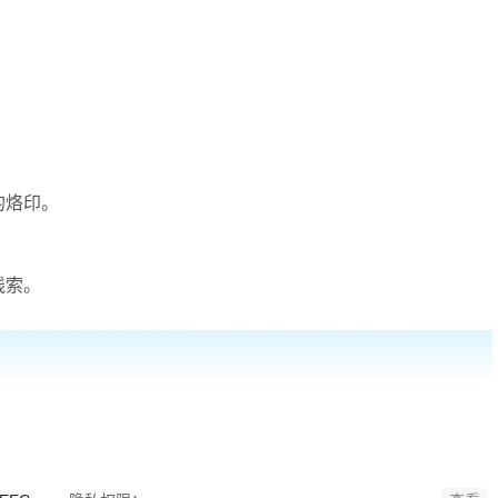
的烙印。
线索。