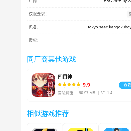
厂商：
ESC-APE by 
权限要求：
包名：
tokyo.seec.kangokubo
授权：
同厂商其他游戏
四目神
9.9
查
冒险解谜
90.97 MB
V1.1.4
相似游戏推荐