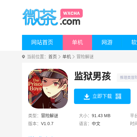
网站首页
单机
网游
软
当前位置：
首页
单机
冒险解谜
监狱男孩
推理类冒
立即下载
类型：
冒险解谜
大小：
91.43 MB
平
版本：
V1.0.7
语言：
中文
时