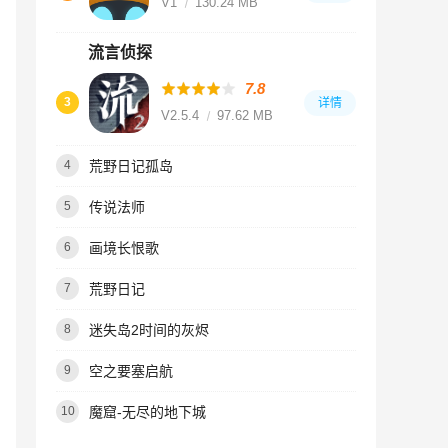
V1
130.24 MB
流言侦探
7.8
3
详情
V2.5.4
97.62 MB
荒野日记孤岛
4
传说法师
5
画境长恨歌
6
荒野日记
7
迷失岛2时间的灰烬
8
空之要塞启航
9
魔窟-无尽的地下城
10