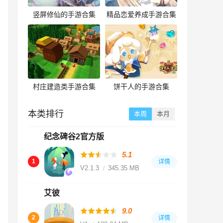
竖屏修仙的手游合集
精品恋爱养成手游合集
村庄建造类手游合集
饼干人的手游合集
本类排行
本周
本月
纪念碑谷2官方版
5.1
1
详情
V2.1.3
345.35 MB
艾彼
9.0
2
详情