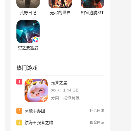
荒野日记
无尽的世界
密室逃脱8红
色豪宅
空之要塞启
航
热门游戏
1
元梦之星
大小：1.44 GB
分类：动作竞技
高能手办团
2
回合网游
航海王强者之路
3
回合网游