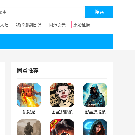
大陆
我的御剑日记
闪烁之光
原始征途
同类推荐
饥饿龙
密室逃脱绝
密室逃脱绝
境系列11游
境系列7印加
乐园
古城