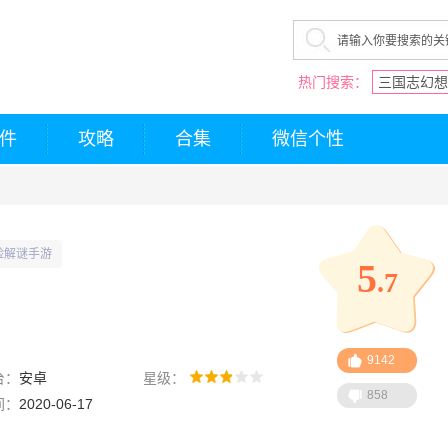
热门搜索：
三国志幻想
件
攻略
合集
微信个性
险解谜手游
5
.7
9142
台：
安卓
星级：
858
间：
2020-06-17