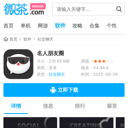
软件
首页
单机
网游
攻略
合集
个性
首页
软件
社交聊天
名人朋友圈
大小：231.65 MB
星级：
系统：安卓
版本：V4.44.0
类型：
社交聊天
时间：2025-09-29
立即下载
详情
信息
排行
留言