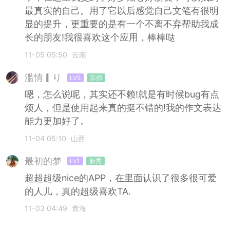
最真实的自己。用了它以后感觉自己文笔有很明
显的提升，更重要的是有一个不离不弃帮助我成
长的朋友!我很喜欢这个应用，棒棒哒
11-05 05:50
云南
滥情▎り
LV5
宗师
嗯，怎么说呢，其实还不赖!就是有时候bug有点
烦人，但是使用起来真的挺不错的!我的作文表达
能力更加好了。
11-04 05:10
山西
最初的梦
LV1
新秀
超超超级nice的APP，在里面认识了很多很可爱
的人儿，真的超级喜欢TA.
11-03 04:49
青海