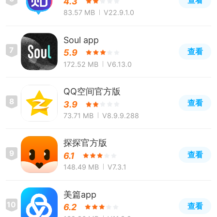
查看
4.3
83.57 MB
V22.9.1.0
Soul app
7
查看
5.9
172.52 MB
V6.13.0
QQ空间官方版
8
查看
3.9
73.71 MB
V8.9.9.288
探探官方版
9
查看
6.1
148.49 MB
V7.3.1
美篇app
10
查看
6.2