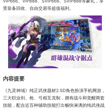
VIP666、VIP888、SVIP666、SVIP888等豪礼，享
受装备回收、自由交易等超值福利。
内容提要
《九灵神域》纯正武侠题材2.5D角色扮演手机网游，
三大职业剑、枪、弓相互克制，拥有战斗和觉醒两套
技能，配合近百种辅助技能打出畅快淋漓的纯武侠战