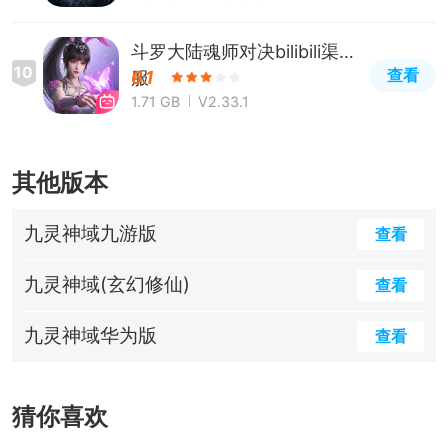
斗罗大陆魂师对决bilibili渠道
10
查看
服
6.1
1.71 GB
V2.33.1
其他版本
九灵神域九游版
查看
九灵神域(玄幻修仙)
查看
九灵神域华为版
查看
猜你喜欢