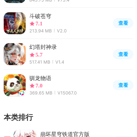
斗破苍穹
查看
7.1
213.94 MB
V2.0
幻塔封神录
查看
5.7
517.41 MB
V1.4
驯龙物语
查看
7.0
369.65 MB
V15067.0
本类排行
崩坏星穹铁道官方版