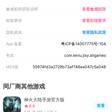
敏感权限获取说明
查看敏感权限
权限要求
查看权限要求
隐私政策
查看隐私政策
App 备案
粤ICP备14007775号-10A
包名
com.leniu.jlsy.aligames
MD5值
35974fd3a2729b73af746ea047c5a048
同厂商其他游戏
神火大陆手游官方版
查看
8.0
845.75 MB
V75.4