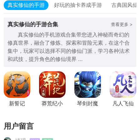
真实修仙的手游
好玩的抽卡养成手游
古典国风仙
真实修仙的手游合集
查看更多 >
真实修仙的手机游戏合集带您进入神秘而奇幻的
修真世界，融合了修炼、探索和冒险元素，在这个合
集中，玩家可以选择不同的修仙门派，学习各种法术
和武技，提升角色的修仙境界 ...
新誓记
莽荒纪小
琴剑封魔
凡人飞仙
（0.1折
米版
录内测版
传h5变态
无限养老
版
用户留言
金）