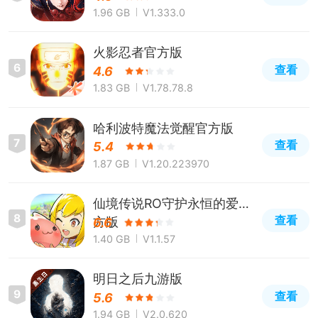
1.96 GB
V1.333.0
火影忍者官方版
6
查看
4.6
1.83 GB
V1.78.78.8
哈利波特魔法觉醒官方版
7
查看
5.4
1.87 GB
V1.20.223970
仙境传说RO守护永恒的爱官
8
查看
方版
6.6
1.40 GB
V1.1.57
明日之后九游版
9
查看
5.6
1.94 GB
V2.0.620