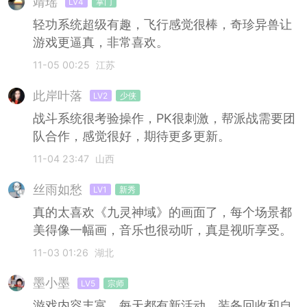
靖瑶
LV4
掌门
轻功系统超级有趣，飞行感觉很棒，奇珍异兽让
游戏更逼真，非常喜欢。
11-05 00:25
江苏
此岸叶落
LV2
少侠
战斗系统很考验操作，PK很刺激，帮派战需要团
队合作，感觉很好，期待更多更新。
11-04 23:47
山西
丝雨如愁
LV1
新秀
真的太喜欢《九灵神域》的画面了，每个场景都
美得像一幅画，音乐也很动听，真是视听享受。
11-03 01:26
湖北
墨小墨
LV5
宗师
游戏内容丰富，每天都有新活动，装备回收和自