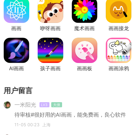
画画
咿呀画画
魔术画画
画画接龙
AI画画
孩子画画
画画板
画画涂鸦
用户留言
一米阳光
LV3
大侠
待审核#很好用的AI画画，能免费画，良心软件
11-05 00:23
上海