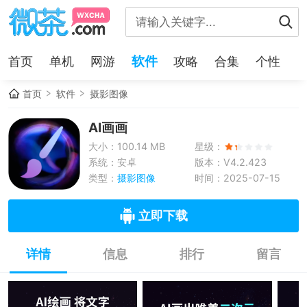
软件
首页
单机
网游
攻略
合集
个性
首页
软件
摄影图像
AI画画
大小：100.14 MB
星级：
系统：安卓
版本：V4.2.423
类型：
摄影图像
时间：2025-07-15
立即下载
详情
信息
排行
留言