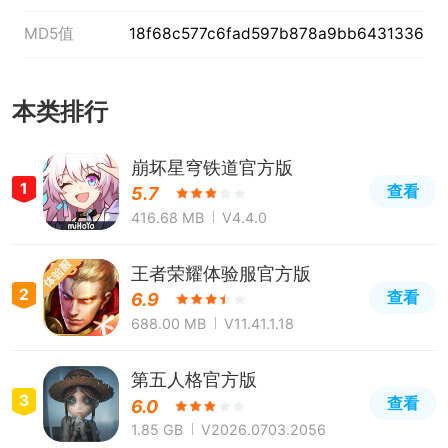
MD5值
18f68c577c6fad597b878a9bb6431336
本类排行
崩坏星穹铁道官方版
1
查看
5.7
416.68 MB
V4.4.0
王者荣耀体验服官方版
2
查看
6.9
688.00 MB
V11.41.1.18
第五人格官方版
3
查看
6.0
1.85 GB
V2026.0703.2056