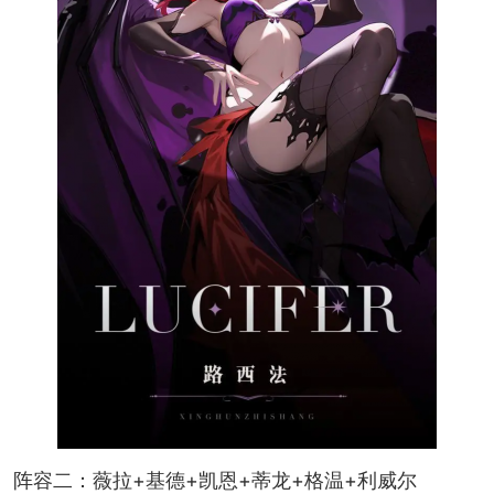
阵容二：薇拉+基德+凯恩+蒂龙+格温+利威尔