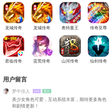
龙城传奇
龙城传奇
奥特曼王
传奇至尊
1.85
者传奇
（复古传
奇）
君临传奇
蛮荒传奇
山河传奇
仙剑传奇
(切割传
(传奇竞
复古西游
奇)
技PK)
传奇
用户留言
梦中佳人
LV6
盟主
美少女角色可爱，互动系统丰富，期待更多角色
和剧情更新！