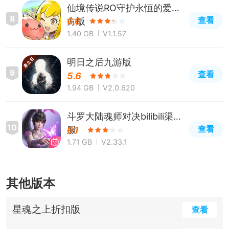
仙境传说RO守护永恒的爱官
8
查看
方版
6.6
1.40 GB
V1.1.57
明日之后九游版
9
查看
5.6
1.94 GB
V2.0.620
斗罗大陆魂师对决bilibili渠道
10
查看
服
6.1
1.71 GB
V2.33.1
其他版本
星魂之上折扣版
查看