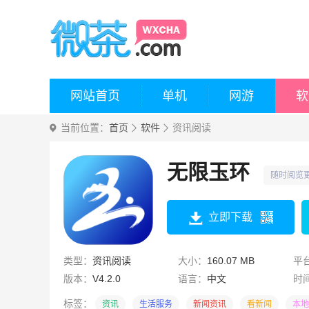
网站首页
单机
网游
软
当前位置：
首页
软件
资讯阅读
无限玉环
随时阅览
立即下载
类型：
资讯阅读
大小：
160.07 MB
平
版本：
V4.2.0
语言：
中文
时
标签：
资讯
生活服务
新闻资讯
看新闻
本地