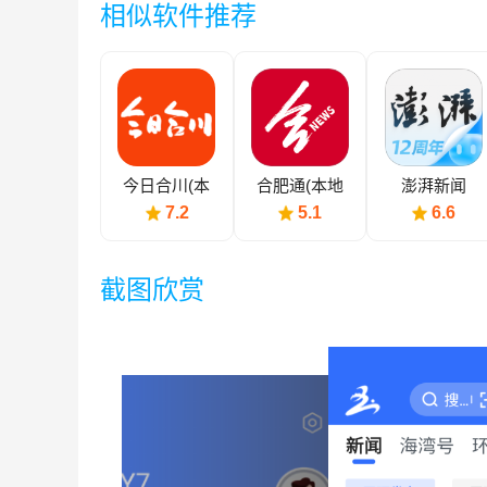
相似软件推荐
今日合川(本
合肥通(本地
澎湃新闻
地新闻)
新闻)
7.2
5.1
6.6
截图欣赏