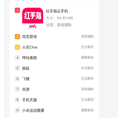
1
红手指云手机
大小：94.49 MB
分类：游戏辅助
坦克营地
2
游戏辅助
火花Chat
3
社交聊天
咪咕善跑
4
健康美食
赫兹
5
社交聊天
飞猪
6
生活服务
欢游
7
游戏辅助
手机天猫
8
生活服务
小米运动健康
9
健康美食