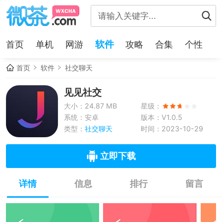
软件
首页
单机
网游
攻略
合集
个性
首页
软件
社交聊天
见见社交
大小：24.87 MB
星级：
系统：安卓
版本：V1.0.5
类型：
社交聊天
时间：2023-10-29
立即下载
详情
信息
排行
留言