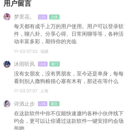
用户留言
梦里花。
LV2
少侠
每天都有成千上万的用户使用。用户可以登录软
件，聊八卦、分享心得、日常闲聊等等，各种活
动丰富多彩，期待你的光临
11-03 07:52
福建
沐雨听风
LV4
掌门
没有女朋友，没有男朋友，至今还是单身，每每
看到别人撒狗粮很心塞有木有，那还在等什么
11-03 07:07
上海
诗酒止步
LV6
盟主
在这款软件中你不仅能快速邀约各种小伙伴线下
约会，更可以让你通过这款软件一键安排约会场
所哟