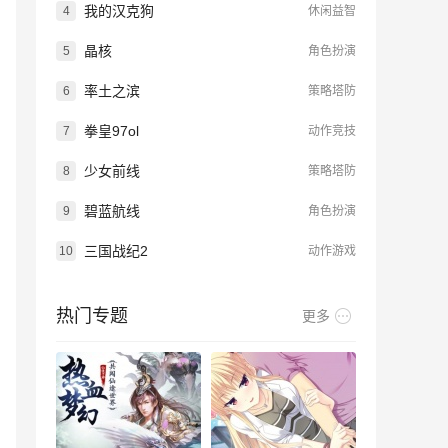
我的汉克狗
4
休闲益智
晶核
5
角色扮演
率土之滨
6
策略塔防
拳皇97ol
7
动作竞技
少女前线
8
策略塔防
碧蓝航线
9
角色扮演
三国战纪2
10
动作游戏
热门专题
更多