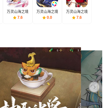
万灵山海之境
万灵山海之境
万灵山海之境
无限元宝
（0.1折全民
（送满超技金
7.6
0.0
7.6
神兽）
宠）