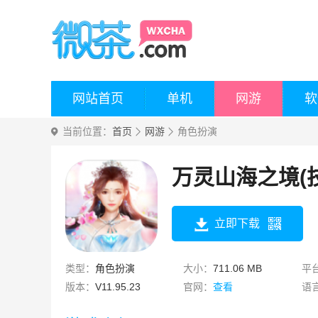
网站首页
单机
网游
软
当前位置：
首页
网游
角色扮演
万灵山海之境(
立即下载
类型：
角色扮演
大小：
711.06 MB
平
版本：
V11.95.23
官网：
查看
语