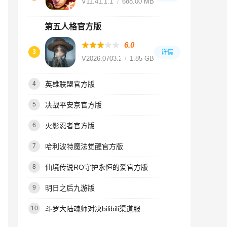
V11.41.1.18
688.00 MB
第五人格官方版
6.0
3
详情
V2026.0703.2056
1.85 GB
英雄联盟官方版
4
决战平安京官方版
5
火影忍者官方版
6
哈利波特魔法觉醒官方版
7
仙境传说RO守护永恒的爱官方版
8
明日之后九游版
9
斗罗大陆魂师对决bilibili渠道服
10