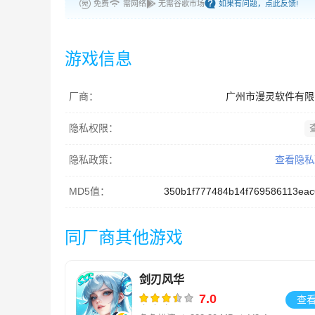
免费
需网络
无需谷歌市场
如果有问题，点此反馈!
游戏信息
厂商：
广州市漫灵软件有限
隐私权限：
隐私政策：
查看隐私
MD5值：
350b1f777484b14f769586113eac
同厂商其他游戏
剑刃风华
7.0
查