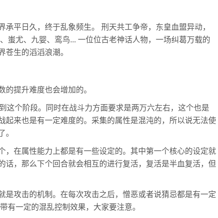
界承平日久，终于乱象频生。 刑天共工争帝，东皇血盟异动，
、蚩尤、九婴、鸾鸟... 一位位古老神话人物，一场纠葛万载的
界苍生的滔滔浪潮。
数的提升难度也会增加的。
升到这个阶段。同时在战斗力方面要求是两万六左右，这个也是
战起来也是有一定难度的。采集的属性是混沌的，所以说无法使
了。
个，在属性能力上都是有一些设定的。其中第一个核心的设定就
的话，那么下个回合就会相互的进行复活，复活是半血复活，但
就是攻击的机制。在每次攻击之后，憎恶或者说猜忌都是有一定
会带有一定的混乱控制效果，大家要注意。