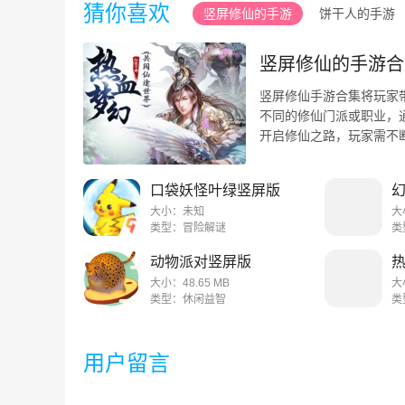
猜你喜欢
竖屏修仙的手游
饼干人的手游
竖屏修仙的手游合
竖屏修仙手游合集将玩家
不同的修仙门派或职业，
开启修仙之路，玩家需不
面纱，玩家还可以参加跨 ..
口袋妖怪叶绿竖屏版
大小：未知
大
类型：冒险解谜
类
动物派对竖屏版
大小：48.65 MB
大
类型：休闲益智
类
用户留言