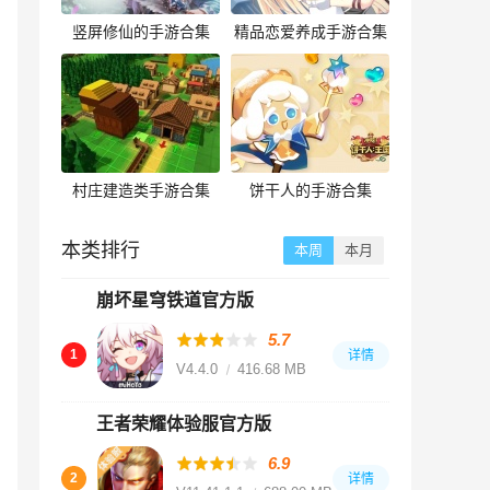
竖屏修仙的手游合集
精品恋爱养成手游合集
村庄建造类手游合集
饼干人的手游合集
本类排行
本周
本月
崩坏星穹铁道官方版
5.7
1
详情
V4.4.0
416.68 MB
王者荣耀体验服官方版
6.9
2
详情