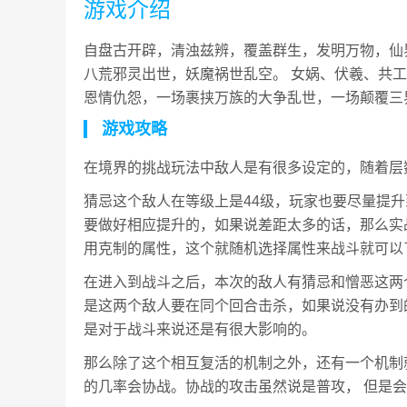
游戏介绍
自盘古开辟，清浊兹辨，覆盖群生，发明万物，仙
八荒邪灵出世，妖魔祸世乱空。 女娲、伏羲、共工
恩情仇怨，一场裹挟万族的大争乱世，一场颠覆三
游戏攻略
在境界的挑战玩法中敌人是有很多设定的，随着层
猜忌这个敌人在等级上是44级，玩家也要尽量提
要做好相应提升的，如果说差距太多的话，那么实
用克制的属性，这个就随机选择属性来战斗就可以
在进入到战斗之后，本次的敌人有猜忌和憎恶这两
是这两个敌人要在同个回合击杀，如果说没有办到
是对于战斗来说还是有很大影响的。
那么除了这个相互复活的机制之外，还有一个机制
的几率会协战。协战的攻击虽然说是普攻， 但是