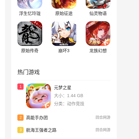
浮生忆玲珑
原始征途
仙灵物语
原始传奇
崩坏3
龙族幻想
热门游戏
1
元梦之星
大小：1.44 GB
分类：动作竞技
高能手办团
2
回合网游
航海王强者之路
3
回合网游