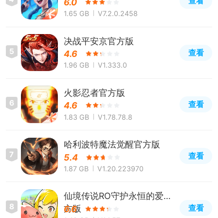
查看
6.0
1.65 GB
V7.2.0.2458
决战平安京官方版
5
查看
4.6
1.96 GB
V1.333.0
火影忍者官方版
6
查看
4.6
1.83 GB
V1.78.78.8
哈利波特魔法觉醒官方版
7
查看
5.4
1.87 GB
V1.20.223970
仙境传说RO守护永恒的爱官
8
查看
方版
6.6