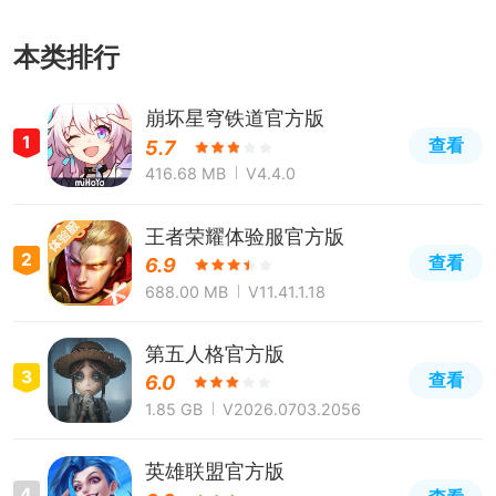
本类排行
崩坏星穹铁道官方版
1
查看
5.7
416.68 MB
V4.4.0
王者荣耀体验服官方版
2
查看
6.9
688.00 MB
V11.41.1.18
第五人格官方版
3
查看
6.0
1.85 GB
V2026.0703.2056
英雄联盟官方版
4