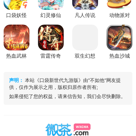
口袋妖怪
幻灵修仙
凡人传说
动物派对
叶绿竖屏
传
(放置修
竖屏版
版
仙)
热血武林
雷霆传奇
双生幻想
热血沙城
竖屏版
竖屏版
竖屏版
竖屏版
声明：
本站《口袋新世代九游版》由"不如他"网友提
供，仅作为展示之用，版权归原作者所有;
如果侵犯了您的权益，请来信告知，我们会尽快删除。