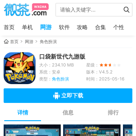
网游
首页
单机
软件
攻略
合集
个性
首页
网游
角色扮演
口袋新世代九游版
大小：234.10 MB
星级：
系统：安卓
版本：V4.5.2
类型：
角色扮演
时间：2025-05-16
立即下载
详情
信息
排行