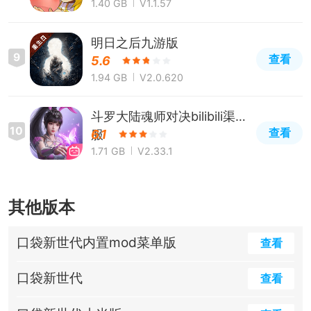
1.40 GB
V1.1.57
明日之后九游版
9
查看
5.6
1.94 GB
V2.0.620
斗罗大陆魂师对决bilibili渠道
10
查看
服
6.1
1.71 GB
V2.33.1
其他版本
口袋新世代内置mod菜单版
查看
口袋新世代
查看