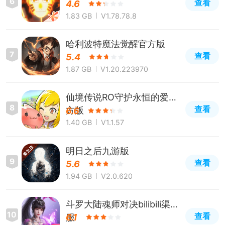
6
查看
4.6
1.83 GB
V1.78.78.8
哈利波特魔法觉醒官方版
7
查看
5.4
1.87 GB
V1.20.223970
仙境传说RO守护永恒的爱官
8
查看
方版
6.6
1.40 GB
V1.1.57
明日之后九游版
9
查看
5.6
1.94 GB
V2.0.620
斗罗大陆魂师对决bilibili渠道
10
查看
服
6.1