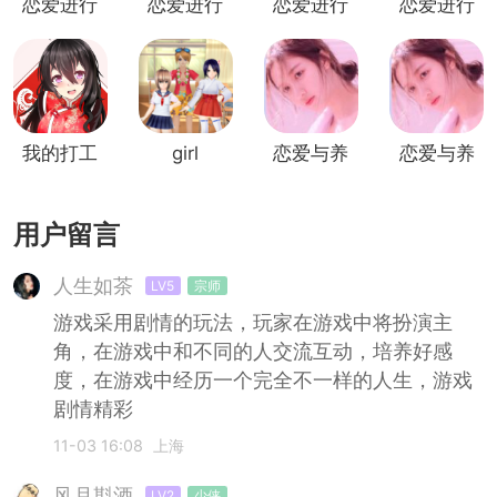
恋爱进行
恋爱进行
恋爱进行
恋爱进行
时真人内
时最新修
时九游版
时无限金
购版
改版
币版
我的打工
girl
恋爱与养
恋爱与养
女友内测
friend
成无限金
成破解版
版
simulator
币版
用户留言
人生如茶
LV5
宗师
游戏采用剧情的玩法，玩家在游戏中将扮演主
角，在游戏中和不同的人交流互动，培养好感
度，在游戏中经历一个完全不一样的人生，游戏
剧情精彩
11-03 16:08
上海
风月斟酒
LV2
少侠